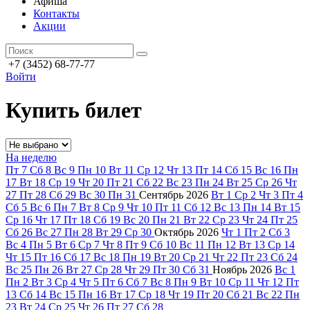
Афиша
Контакты
Акции
+7 (3452) 68-77-77
Войти
Купить билет
На неделю
Пт
7
Сб
8
Вс
9
Пн
10
Вт
11
Ср
12
Чт
13
Пт
14
Сб
15
Вс
16
Пн
17
Вт
18
Ср
19
Чт
20
Пт
21
Сб
22
Вс
23
Пн
24
Вт
25
Ср
26
Чт
27
Пт
28
Сб
29
Вс
30
Пн
31
Сентябрь
2026
Вт
1
Ср
2
Чт
3
Пт
4
Сб
5
Вс
6
Пн
7
Вт
8
Ср
9
Чт
10
Пт
11
Сб
12
Вс
13
Пн
14
Вт
15
Ср
16
Чт
17
Пт
18
Сб
19
Вс
20
Пн
21
Вт
22
Ср
23
Чт
24
Пт
25
Сб
26
Вс
27
Пн
28
Вт
29
Ср
30
Октябрь
2026
Чт
1
Пт
2
Сб
3
Вс
4
Пн
5
Вт
6
Ср
7
Чт
8
Пт
9
Сб
10
Вс
11
Пн
12
Вт
13
Ср
14
Чт
15
Пт
16
Сб
17
Вс
18
Пн
19
Вт
20
Ср
21
Чт
22
Пт
23
Сб
24
Вс
25
Пн
26
Вт
27
Ср
28
Чт
29
Пт
30
Сб
31
Ноябрь
2026
Вс
1
Пн
2
Вт
3
Ср
4
Чт
5
Пт
6
Сб
7
Вс
8
Пн
9
Вт
10
Ср
11
Чт
12
Пт
13
Сб
14
Вс
15
Пн
16
Вт
17
Ср
18
Чт
19
Пт
20
Сб
21
Вс
22
Пн
23
Вт
24
Ср
25
Чт
26
Пт
27
Сб
28