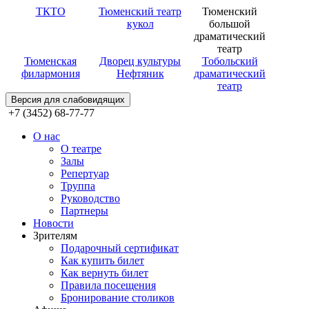
ТКТО
Тюменский театр
Тюменский
кукол
большой
драматический
театр
Тюменская
Дворец культуры
Тобольский
филармония
Нефтяник
драматический
театр
Версия для слабовидящих
+7 (3452) 68-77-77
О нас
О театре
Залы
Репертуар
Труппа
Руководство
Партнеры
Новости
Зрителям
Подарочный сертификат
Как купить билет
Как вернуть билет
Правила посещения
Бронирование столиков