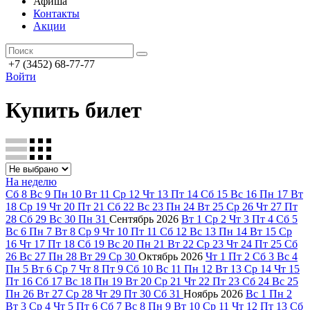
Афиша
Контакты
Акции
+7 (3452) 68-77-77
Войти
Купить билет
На неделю
Сб
8
Вс
9
Пн
10
Вт
11
Ср
12
Чт
13
Пт
14
Сб
15
Вс
16
Пн
17
Вт
18
Ср
19
Чт
20
Пт
21
Сб
22
Вс
23
Пн
24
Вт
25
Ср
26
Чт
27
Пт
28
Сб
29
Вс
30
Пн
31
Сентябрь
2026
Вт
1
Ср
2
Чт
3
Пт
4
Сб
5
Вс
6
Пн
7
Вт
8
Ср
9
Чт
10
Пт
11
Сб
12
Вс
13
Пн
14
Вт
15
Ср
16
Чт
17
Пт
18
Сб
19
Вс
20
Пн
21
Вт
22
Ср
23
Чт
24
Пт
25
Сб
26
Вс
27
Пн
28
Вт
29
Ср
30
Октябрь
2026
Чт
1
Пт
2
Сб
3
Вс
4
Пн
5
Вт
6
Ср
7
Чт
8
Пт
9
Сб
10
Вс
11
Пн
12
Вт
13
Ср
14
Чт
15
Пт
16
Сб
17
Вс
18
Пн
19
Вт
20
Ср
21
Чт
22
Пт
23
Сб
24
Вс
25
Пн
26
Вт
27
Ср
28
Чт
29
Пт
30
Сб
31
Ноябрь
2026
Вс
1
Пн
2
Вт
3
Ср
4
Чт
5
Пт
6
Сб
7
Вс
8
Пн
9
Вт
10
Ср
11
Чт
12
Пт
13
Сб