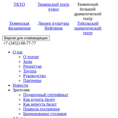
ТКТО
Тюменский театр
Тюменский
кукол
большой
драматический
театр
Тюменская
Дворец культуры
Тобольский
филармония
Нефтяник
драматический
театр
Версия для слабовидящих
+7 (3452) 68-77-77
О нас
О театре
Залы
Репертуар
Труппа
Руководство
Партнеры
Новости
Зрителям
Подарочный сертификат
Как купить билет
Как вернуть билет
Правила посещения
Бронирование столиков