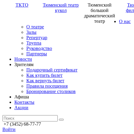
ТКТО
Тюменский театр
Тюменский
Тю
кукол
большой
фил
драматический
театр
О нас
О театре
Залы
Репертуар
Труппа
Руководство
Партнеры
Новости
Зрителям
Подарочный сертификат
Как купить билет
Как вернуть билет
Правила посещения
Бронирование столиков
Афиша
Контакты
Акции
+7 (3452) 68-77-77
Войти