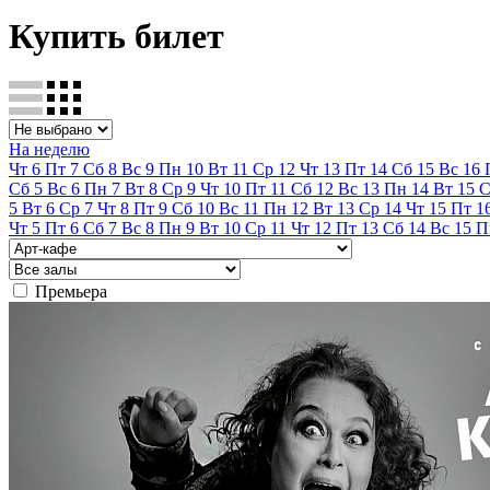
Купить билет
На неделю
Чт
6
Пт
7
Сб
8
Вс
9
Пн
10
Вт
11
Ср
12
Чт
13
Пт
14
Сб
15
Вс
16
Сб
5
Вс
6
Пн
7
Вт
8
Ср
9
Чт
10
Пт
11
Сб
12
Вс
13
Пн
14
Вт
15
С
5
Вт
6
Ср
7
Чт
8
Пт
9
Сб
10
Вс
11
Пн
12
Вт
13
Ср
14
Чт
15
Пт
1
Чт
5
Пт
6
Сб
7
Вс
8
Пн
9
Вт
10
Ср
11
Чт
12
Пт
13
Сб
14
Вс
15
П
Премьера