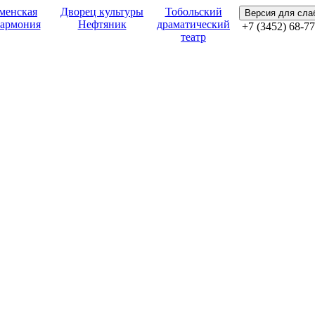
менская
Дворец культуры
Тобольский
Версия для сл
армония
Нефтяник
драматический
+7 (3452) 68-77
театр