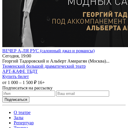
ВЕЧЕР А-ЛЯ РУС (салонный джаз и романсы)
Сегодня, 19:00
Георгий Тадоровский и Альберт Амирагян (Москва)...
Тюменский большой драматический театр
АРТ-КАФЕ ТБДТ
Купить билет
от 1 000 – 1 500 ₽
16+
Подписаться на рассылку
О театре
Залы
Репертуар
Труппа