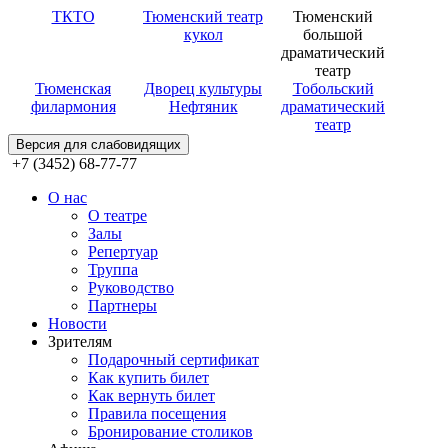
ТКТО
Тюменский театр
Тюменский
кукол
большой
драматический
театр
Тюменская
Дворец культуры
Тобольский
филармония
Нефтяник
драматический
театр
Версия для слабовидящих
+7 (3452) 68-77-77
О нас
О театре
Залы
Репертуар
Труппа
Руководство
Партнеры
Новости
Зрителям
Подарочный сертификат
Как купить билет
Как вернуть билет
Правила посещения
Бронирование столиков