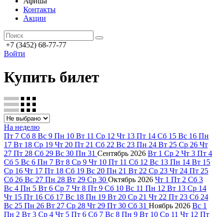
Афиша
Контакты
Акции
+7 (3452) 68-77-77
Войти
Купить билет
На неделю
Пт
7
Сб
8
Вс
9
Пн
10
Вт
11
Ср
12
Чт
13
Пт
14
Сб
15
Вс
16
Пн
17
Вт
18
Ср
19
Чт
20
Пт
21
Сб
22
Вс
23
Пн
24
Вт
25
Ср
26
Чт
27
Пт
28
Сб
29
Вс
30
Пн
31
Сентябрь
2026
Вт
1
Ср
2
Чт
3
Пт
4
Сб
5
Вс
6
Пн
7
Вт
8
Ср
9
Чт
10
Пт
11
Сб
12
Вс
13
Пн
14
Вт
15
Ср
16
Чт
17
Пт
18
Сб
19
Вс
20
Пн
21
Вт
22
Ср
23
Чт
24
Пт
25
Сб
26
Вс
27
Пн
28
Вт
29
Ср
30
Октябрь
2026
Чт
1
Пт
2
Сб
3
Вс
4
Пн
5
Вт
6
Ср
7
Чт
8
Пт
9
Сб
10
Вс
11
Пн
12
Вт
13
Ср
14
Чт
15
Пт
16
Сб
17
Вс
18
Пн
19
Вт
20
Ср
21
Чт
22
Пт
23
Сб
24
Вс
25
Пн
26
Вт
27
Ср
28
Чт
29
Пт
30
Сб
31
Ноябрь
2026
Вс
1
Пн
2
Вт
3
Ср
4
Чт
5
Пт
6
Сб
7
Вс
8
Пн
9
Вт
10
Ср
11
Чт
12
Пт