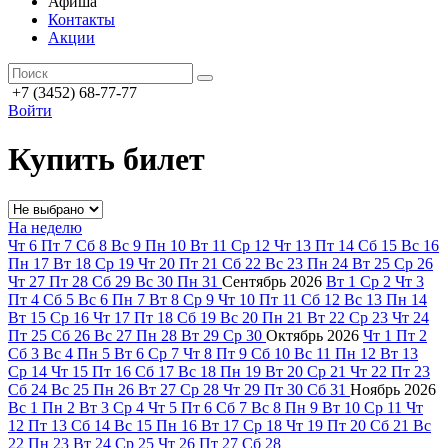
Афиша
Контакты
Акции
+7 (3452) 68-77-77
Войти
Купить билет
На неделю
Чт
6
Пт
7
Сб
8
Вс
9
Пн
10
Вт
11
Ср
12
Чт
13
Пт
14
Сб
15
Вс
16
Пн
17
Вт
18
Ср
19
Чт
20
Пт
21
Сб
22
Вс
23
Пн
24
Вт
25
Ср
26
Чт
27
Пт
28
Сб
29
Вс
30
Пн
31
Сентябрь
2026
Вт
1
Ср
2
Чт
3
Пт
4
Сб
5
Вс
6
Пн
7
Вт
8
Ср
9
Чт
10
Пт
11
Сб
12
Вс
13
Пн
14
Вт
15
Ср
16
Чт
17
Пт
18
Сб
19
Вс
20
Пн
21
Вт
22
Ср
23
Чт
24
Пт
25
Сб
26
Вс
27
Пн
28
Вт
29
Ср
30
Октябрь
2026
Чт
1
Пт
2
Сб
3
Вс
4
Пн
5
Вт
6
Ср
7
Чт
8
Пт
9
Сб
10
Вс
11
Пн
12
Вт
13
Ср
14
Чт
15
Пт
16
Сб
17
Вс
18
Пн
19
Вт
20
Ср
21
Чт
22
Пт
23
Сб
24
Вс
25
Пн
26
Вт
27
Ср
28
Чт
29
Пт
30
Сб
31
Ноябрь
2026
Вс
1
Пн
2
Вт
3
Ср
4
Чт
5
Пт
6
Сб
7
Вс
8
Пн
9
Вт
10
Ср
11
Чт
12
Пт
13
Сб
14
Вс
15
Пн
16
Вт
17
Ср
18
Чт
19
Пт
20
Сб
21
Вс
22
Пн
23
Вт
24
Ср
25
Чт
26
Пт
27
Сб
28