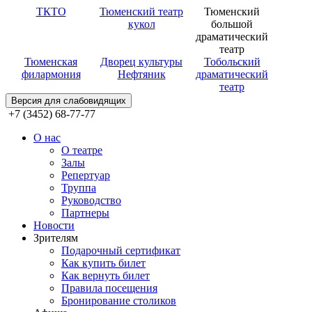
ТКТО
Тюменский театр
Тюменский
кукол
большой
драматический
театр
Тюменская
Дворец культуры
Тобольский
филармония
Нефтяник
драматический
театр
Версия для слабовидящих
+7 (3452) 68-77-77
О нас
О театре
Залы
Репертуар
Труппа
Руководство
Партнеры
Новости
Зрителям
Подарочный сертификат
Как купить билет
Как вернуть билет
Правила посещения
Бронирование столиков