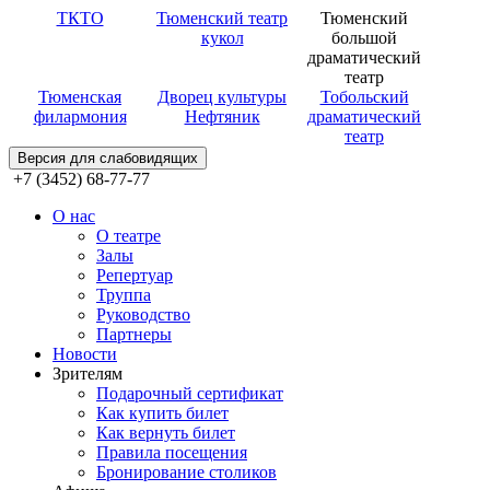
ТКТО
Тюменский театр
Тюменский
кукол
большой
драматический
театр
Тюменская
Дворец культуры
Тобольский
филармония
Нефтяник
драматический
театр
Версия для слабовидящих
+7 (3452) 68-77-77
О нас
О театре
Залы
Репертуар
Труппа
Руководство
Партнеры
Новости
Зрителям
Подарочный сертификат
Как купить билет
Как вернуть билет
Правила посещения
Бронирование столиков