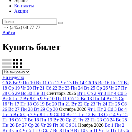
Афиша
Контакты
Акции
+7 (3452) 68-77-77
Войти
Купить билет
На неделю
Сб
8
Вс
9
Пн
10
Вт
11
Ср
12
Чт
13
Пт
14
Сб
15
Вс
16
Пн
17
Вт
18
Ср
19
Чт
20
Пт
21
Сб
22
Вс
23
Пн
24
Вт
25
Ср
26
Чт
27
Пт
28
Сб
29
Вс
30
Пн
31
Сентябрь
2026
Вт
1
Ср
2
Чт
3
Пт
4
Сб
5
Вс
6
Пн
7
Вт
8
Ср
9
Чт
10
Пт
11
Сб
12
Вс
13
Пн
14
Вт
15
Ср
16
Чт
17
Пт
18
Сб
19
Вс
20
Пн
21
Вт
22
Ср
23
Чт
24
Пт
25
Сб
26
Вс
27
Пн
28
Вт
29
Ср
30
Октябрь
2026
Чт
1
Пт
2
Сб
3
Вс
4
Пн
5
Вт
6
Ср
7
Чт
8
Пт
9
Сб
10
Вс
11
Пн
12
Вт
13
Ср
14
Чт
15
Пт
16
Сб
17
Вс
18
Пн
19
Вт
20
Ср
21
Чт
22
Пт
23
Сб
24
Вс
25
Пн
26
Вт
27
Ср
28
Чт
29
Пт
30
Сб
31
Ноябрь
2026
Вс
1
Пн
2
Вт
3
Ср
4
Чт
5
Пт
6
Сб
7
Вс
8
Пн
9
Вт
10
Ср
11
Чт
12
Пт
13
Сб