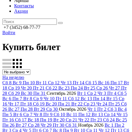
Афиша
Контакты
Акции
+7 (3452) 68-77-77
Войти
Купить билет
На неделю
Сб
8
Вс
9
Пн
10
Вт
11
Ср
12
Чт
13
Пт
14
Сб
15
Вс
16
Пн
17
Вт
18
Ср
19
Чт
20
Пт
21
Сб
22
Вс
23
Пн
24
Вт
25
Ср
26
Чт
27
Пт
28
Сб
29
Вс
30
Пн
31
Сентябрь
2026
Вт
1
Ср
2
Чт
3
Пт
4
Сб
5
Вс
6
Пн
7
Вт
8
Ср
9
Чт
10
Пт
11
Сб
12
Вс
13
Пн
14
Вт
15
Ср
16
Чт
17
Пт
18
Сб
19
Вс
20
Пн
21
Вт
22
Ср
23
Чт
24
Пт
25
Сб
26
Вс
27
Пн
28
Вт
29
Ср
30
Октябрь
2026
Чт
1
Пт
2
Сб
3
Вс
4
Пн
5
Вт
6
Ср
7
Чт
8
Пт
9
Сб
10
Вс
11
Пн
12
Вт
13
Ср
14
Чт
15
Пт
16
Сб
17
Вс
18
Пн
19
Вт
20
Ср
21
Чт
22
Пт
23
Сб
24
Вс
25
Пн
26
Вт
27
Ср
28
Чт
29
Пт
30
Сб
31
Ноябрь
2026
Вс
1
Пн
2
Вт
3
Ср
4
Чт
5
Пт
6
Сб
7
Вс
8
Пн
9
Вт
10
Ср
11
Чт
12
Пт
13
Сб