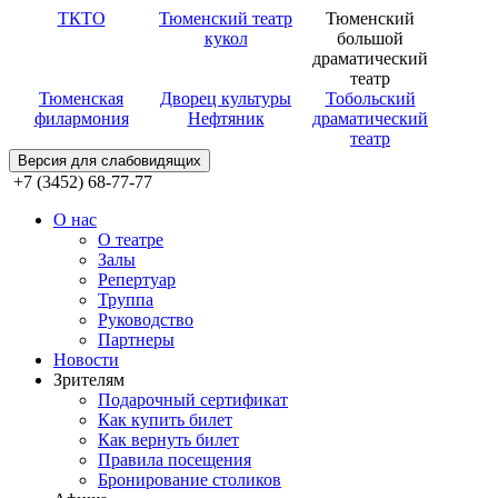
ТКТО
Тюменский театр
Тюменский
кукол
большой
драматический
театр
Тюменская
Дворец культуры
Тобольский
филармония
Нефтяник
драматический
театр
Версия для слабовидящих
+7 (3452) 68-77-77
О нас
О театре
Залы
Репертуар
Труппа
Руководство
Партнеры
Новости
Зрителям
Подарочный сертификат
Как купить билет
Как вернуть билет
Правила посещения
Бронирование столиков