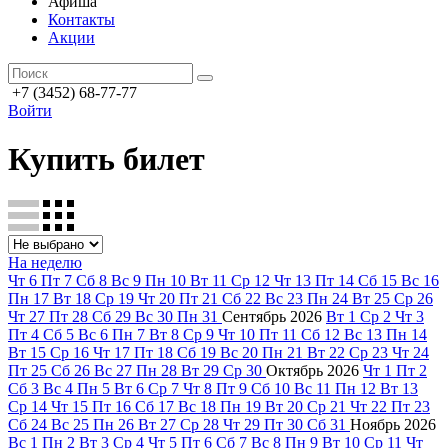
Афиша
Контакты
Акции
+7 (3452) 68-77-77
Войти
Купить билет
На неделю
Чт
6
Пт
7
Сб
8
Вс
9
Пн
10
Вт
11
Ср
12
Чт
13
Пт
14
Сб
15
Вс
16
Пн
17
Вт
18
Ср
19
Чт
20
Пт
21
Сб
22
Вс
23
Пн
24
Вт
25
Ср
26
Чт
27
Пт
28
Сб
29
Вс
30
Пн
31
Сентябрь
2026
Вт
1
Ср
2
Чт
3
Пт
4
Сб
5
Вс
6
Пн
7
Вт
8
Ср
9
Чт
10
Пт
11
Сб
12
Вс
13
Пн
14
Вт
15
Ср
16
Чт
17
Пт
18
Сб
19
Вс
20
Пн
21
Вт
22
Ср
23
Чт
24
Пт
25
Сб
26
Вс
27
Пн
28
Вт
29
Ср
30
Октябрь
2026
Чт
1
Пт
2
Сб
3
Вс
4
Пн
5
Вт
6
Ср
7
Чт
8
Пт
9
Сб
10
Вс
11
Пн
12
Вт
13
Ср
14
Чт
15
Пт
16
Сб
17
Вс
18
Пн
19
Вт
20
Ср
21
Чт
22
Пт
23
Сб
24
Вс
25
Пн
26
Вт
27
Ср
28
Чт
29
Пт
30
Сб
31
Ноябрь
2026
Вс
1
Пн
2
Вт
3
Ср
4
Чт
5
Пт
6
Сб
7
Вс
8
Пн
9
Вт
10
Ср
11
Чт