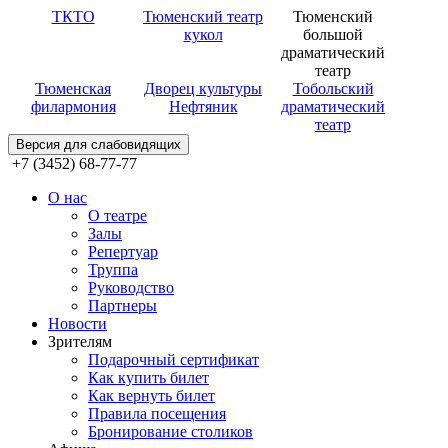
ТКТО
Тюменский театр
Тюменский
кукол
большой
драматический
театр
Тюменская
Дворец культуры
Тобольский
филармония
Нефтяник
драматический
театр
Версия для слабовидящих
+7 (3452) 68-77-77
О нас
О театре
Залы
Репертуар
Труппа
Руководство
Партнеры
Новости
Зрителям
Подарочный сертификат
Как купить билет
Как вернуть билет
Правила посещения
Бронирование столиков