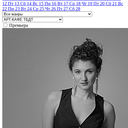
12
Пт
13
Сб
14
Вс
15
Пн
16
Вт
17
Ср
18
Чт
19
Пт
20
Сб
21
Вс
22
Пн
23
Вт
24
Ср
25
Чт
26
Пт
27
Сб
28
Премьера