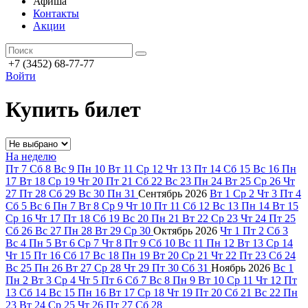
Афиша
Контакты
Акции
+7 (3452) 68-77-77
Войти
Купить билет
На неделю
Пт
7
Сб
8
Вс
9
Пн
10
Вт
11
Ср
12
Чт
13
Пт
14
Сб
15
Вс
16
Пн
17
Вт
18
Ср
19
Чт
20
Пт
21
Сб
22
Вс
23
Пн
24
Вт
25
Ср
26
Чт
27
Пт
28
Сб
29
Вс
30
Пн
31
Сентябрь
2026
Вт
1
Ср
2
Чт
3
Пт
4
Сб
5
Вс
6
Пн
7
Вт
8
Ср
9
Чт
10
Пт
11
Сб
12
Вс
13
Пн
14
Вт
15
Ср
16
Чт
17
Пт
18
Сб
19
Вс
20
Пн
21
Вт
22
Ср
23
Чт
24
Пт
25
Сб
26
Вс
27
Пн
28
Вт
29
Ср
30
Октябрь
2026
Чт
1
Пт
2
Сб
3
Вс
4
Пн
5
Вт
6
Ср
7
Чт
8
Пт
9
Сб
10
Вс
11
Пн
12
Вт
13
Ср
14
Чт
15
Пт
16
Сб
17
Вс
18
Пн
19
Вт
20
Ср
21
Чт
22
Пт
23
Сб
24
Вс
25
Пн
26
Вт
27
Ср
28
Чт
29
Пт
30
Сб
31
Ноябрь
2026
Вс
1
Пн
2
Вт
3
Ср
4
Чт
5
Пт
6
Сб
7
Вс
8
Пн
9
Вт
10
Ср
11
Чт
12
Пт
13
Сб
14
Вс
15
Пн
16
Вт
17
Ср
18
Чт
19
Пт
20
Сб
21
Вс
22
Пн
23
Вт
24
Ср
25
Чт
26
Пт
27
Сб
28