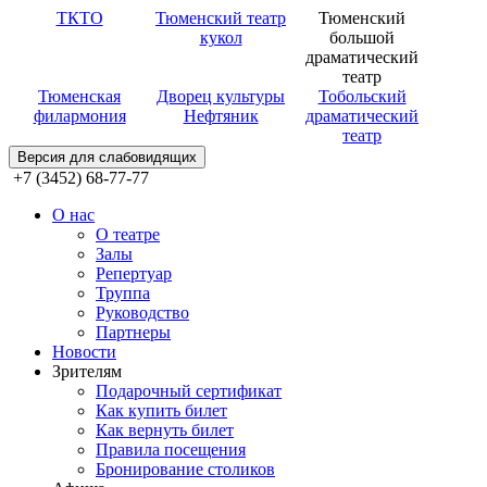
ТКТО
Тюменский театр
Тюменский
кукол
большой
драматический
театр
Тюменская
Дворец культуры
Тобольский
филармония
Нефтяник
драматический
театр
Версия для слабовидящих
+7 (3452) 68-77-77
О нас
О театре
Залы
Репертуар
Труппа
Руководство
Партнеры
Новости
Зрителям
Подарочный сертификат
Как купить билет
Как вернуть билет
Правила посещения
Бронирование столиков