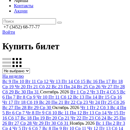
Афиша
Контакты
Акции
+7 (3452) 68-77-77
Войти
Купить билет
На неделю
Вс
9
Пн
10
Вт
11
Ср
12
Чт
13
Пт
14
Сб
15
Вс
16
Пн
17
Вт
18
Ср
19
Чт
20
Пт
21
Сб
22
Вс
23
Пн
24
Вт
25
Ср
26
Чт
27
Пт
28
Сб
29
Вс
30
Пн
31
Сентябрь
2026
Вт
1
Ср
2
Чт
3
Пт
4
Сб
5
Вс
6
Пн
7
Вт
8
Ср
9
Чт
10
Пт
11
Сб
12
Вс
13
Пн
14
Вт
15
Ср
16
Чт
17
Пт
18
Сб
19
Вс
20
Пн
21
Вт
22
Ср
23
Чт
24
Пт
25
Сб
26
Вс
27
Пн
28
Вт
29
Ср
30
Октябрь
2026
Чт
1
Пт
2
Сб
3
Вс
4
Пн
5
Вт
6
Ср
7
Чт
8
Пт
9
Сб
10
Вс
11
Пн
12
Вт
13
Ср
14
Чт
15
Пт
16
Сб
17
Вс
18
Пн
19
Вт
20
Ср
21
Чт
22
Пт
23
Сб
24
Вс
25
Пн
26
Вт
27
Ср
28
Чт
29
Пт
30
Сб
31
Ноябрь
2026
Вс
1
Пн
2
Вт
3
Ср
4
Чт
5
Пт
6
Сб
7
Вс
8
Пн
9
Вт
10
Ср
11
Чт
12
Пт
13
Сб
14