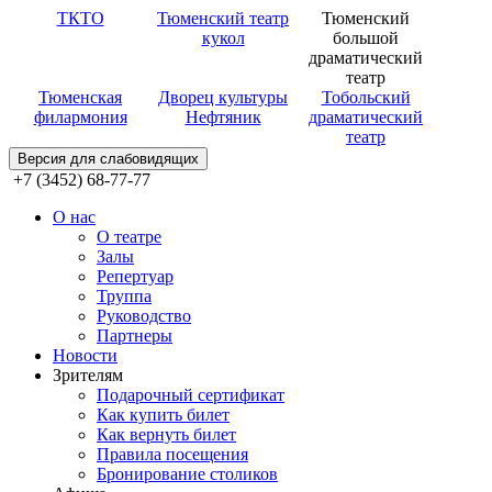
ТКТО
Тюменский театр
Тюменский
кукол
большой
драматический
театр
Тюменская
Дворец культуры
Тобольский
филармония
Нефтяник
драматический
театр
Версия для слабовидящих
+7 (3452) 68-77-77
О нас
О театре
Залы
Репертуар
Труппа
Руководство
Партнеры
Новости
Зрителям
Подарочный сертификат
Как купить билет
Как вернуть билет
Правила посещения
Бронирование столиков