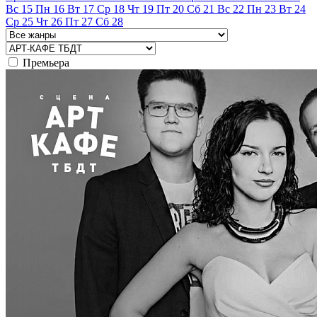
Вс
15
Пн
16
Вт
17
Ср
18
Чт
19
Пт
20
Сб
21
Вс
22
Пн
23
Вт
24
Ср
25
Чт
26
Пт
27
Сб
28
Премьера