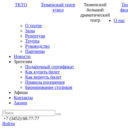
ТКТО
Тюменский театр
Тюменский
Тю
кукол
большой
фил
драматический
театр
О нас
О театре
Залы
Репертуар
Труппа
Руководство
Партнеры
Новости
Зрителям
Подарочный сертификат
Как купить билет
Как вернуть билет
Правила посещения
Бронирование столиков
Афиша
Контакты
Акции
+7 (3452) 68-77-77
Войти