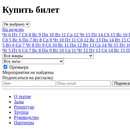
Купить билет
На неделю
Чт
6
Пт
7
Сб
8
Вс
9
Пн
10
Вт
11
Ср
12
Чт
13
Пт
14
Сб
15
Вс
16
Сб
5
Вс
6
Пн
7
Вт
8
Ср
9
Чт
10
Пт
11
Сб
12
Вс
13
Пн
14
Вт
15
С
5
Вт
6
Ср
7
Чт
8
Пт
9
Сб
10
Вс
11
Пн
12
Вт
13
Ср
14
Чт
15
Пт
1
Чт
5
Пт
6
Сб
7
Вс
8
Пн
9
Вт
10
Ср
11
Чт
12
Пт
13
Сб
14
Вс
15
П
Премьера
Мероприятия не найдены
Подписаться на рассылку
О театре
Залы
Репертуар
Труппа
Руководство
Партнеры