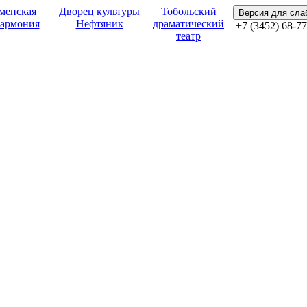
менская
Дворец культуры
Тобольский
Версия для сл
армония
Нефтяник
драматический
+7 (3452) 68-77
театр