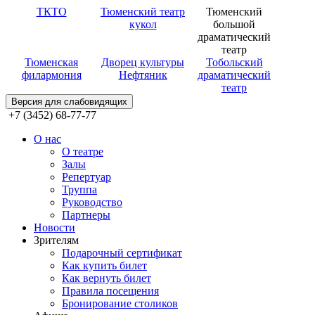
ТКТО
Тюменский театр
Тюменский
кукол
большой
драматический
театр
Тюменская
Дворец культуры
Тобольский
филармония
Нефтяник
драматический
театр
Версия для слабовидящих
+7 (3452) 68-77-77
О нас
О театре
Залы
Репертуар
Труппа
Руководство
Партнеры
Новости
Зрителям
Подарочный сертификат
Как купить билет
Как вернуть билет
Правила посещения
Бронирование столиков