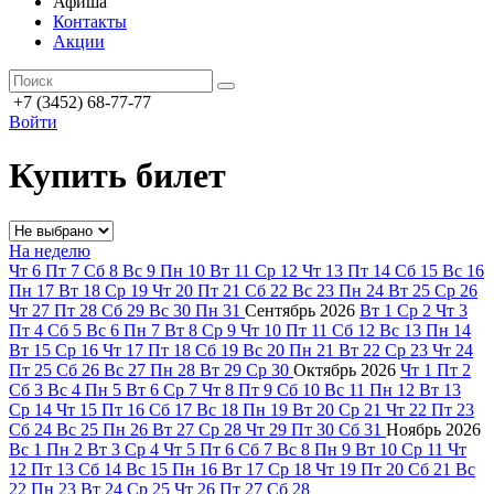
Афиша
Контакты
Акции
+7 (3452) 68-77-77
Войти
Купить билет
На неделю
Чт
6
Пт
7
Сб
8
Вс
9
Пн
10
Вт
11
Ср
12
Чт
13
Пт
14
Сб
15
Вс
16
Пн
17
Вт
18
Ср
19
Чт
20
Пт
21
Сб
22
Вс
23
Пн
24
Вт
25
Ср
26
Чт
27
Пт
28
Сб
29
Вс
30
Пн
31
Сентябрь
2026
Вт
1
Ср
2
Чт
3
Пт
4
Сб
5
Вс
6
Пн
7
Вт
8
Ср
9
Чт
10
Пт
11
Сб
12
Вс
13
Пн
14
Вт
15
Ср
16
Чт
17
Пт
18
Сб
19
Вс
20
Пн
21
Вт
22
Ср
23
Чт
24
Пт
25
Сб
26
Вс
27
Пн
28
Вт
29
Ср
30
Октябрь
2026
Чт
1
Пт
2
Сб
3
Вс
4
Пн
5
Вт
6
Ср
7
Чт
8
Пт
9
Сб
10
Вс
11
Пн
12
Вт
13
Ср
14
Чт
15
Пт
16
Сб
17
Вс
18
Пн
19
Вт
20
Ср
21
Чт
22
Пт
23
Сб
24
Вс
25
Пн
26
Вт
27
Ср
28
Чт
29
Пт
30
Сб
31
Ноябрь
2026
Вс
1
Пн
2
Вт
3
Ср
4
Чт
5
Пт
6
Сб
7
Вс
8
Пн
9
Вт
10
Ср
11
Чт
12
Пт
13
Сб
14
Вс
15
Пн
16
Вт
17
Ср
18
Чт
19
Пт
20
Сб
21
Вс
22
Пн
23
Вт
24
Ср
25
Чт
26
Пт
27
Сб
28