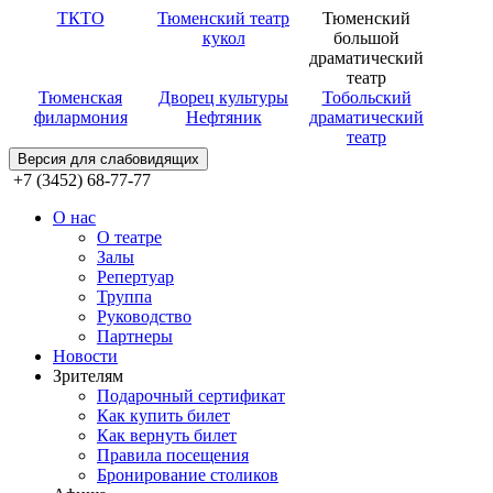
ТКТО
Тюменский театр
Тюменский
кукол
большой
драматический
театр
Тюменская
Дворец культуры
Тобольский
филармония
Нефтяник
драматический
театр
Версия для слабовидящих
+7 (3452) 68-77-77
О нас
О театре
Залы
Репертуар
Труппа
Руководство
Партнеры
Новости
Зрителям
Подарочный сертификат
Как купить билет
Как вернуть билет
Правила посещения
Бронирование столиков