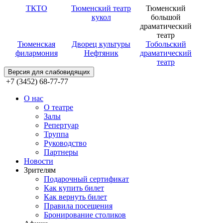
ТКТО
Тюменский театр
Тюменский
кукол
большой
драматический
театр
Тюменская
Дворец культуры
Тобольский
филармония
Нефтяник
драматический
театр
Версия для слабовидящих
+7 (3452) 68-77-77
О нас
О театре
Залы
Репертуар
Труппа
Руководство
Партнеры
Новости
Зрителям
Подарочный сертификат
Как купить билет
Как вернуть билет
Правила посещения
Бронирование столиков