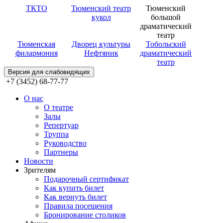
ТКТО
Тюменский театр
Тюменский
кукол
большой
драматический
театр
Тюменская
Дворец культуры
Тобольский
филармония
Нефтяник
драматический
театр
Версия для слабовидящих
+7 (3452) 68-77-77
О нас
О театре
Залы
Репертуар
Труппа
Руководство
Партнеры
Новости
Зрителям
Подарочный сертификат
Как купить билет
Как вернуть билет
Правила посещения
Бронирование столиков