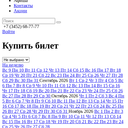
Афиша
Контакты
Акции
+7 (3452) 68-77-77
Войти
Купить билет
На неделю
Вс
9
Пн
10
Вт
11
Ср
12
Чт
13
Пт
14
Сб
15
Вс
16
Пн
17
Вт
18
Ср
19
Чт
20
Пт
21
Сб
22
Вс
23
Пн
24
Вт
25
Ср
26
Чт
27
Пт
28
Сб
29
Вс
30
Пн
31
Сентябрь
2026
Вт
1
Ср
2
Чт
3
Пт
4
Сб
5
Вс
6
Пн
7
Вт
8
Ср
9
Чт
10
Пт
11
Сб
12
Вс
13
Пн
14
Вт
15
Ср
16
Чт
17
Пт
18
Сб
19
Вс
20
Пн
21
Вт
22
Ср
23
Чт
24
Пт
25
Сб
26
Вс
27
Пн
28
Вт
29
Ср
30
Октябрь
2026
Чт
1
Пт
2
Сб
3
Вс
4
Пн
5
Вт
6
Ср
7
Чт
8
Пт
9
Сб
10
Вс
11
Пн
12
Вт
13
Ср
14
Чт
15
Пт
16
Сб
17
Вс
18
Пн
19
Вт
20
Ср
21
Чт
22
Пт
23
Сб
24
Вс
25
Пн
26
Вт
27
Ср
28
Чт
29
Пт
30
Сб
31
Ноябрь
2026
Вс
1
Пн
2
Вт
3
Ср
4
Чт
5
Пт
6
Сб
7
Вс
8
Пн
9
Вт
10
Ср
11
Чт
12
Пт
13
Сб
14
Вс
15
Пн
16
Вт
17
Ср
18
Чт
19
Пт
20
Сб
21
Вс
22
Пн
23
Вт
24
Ср
25
Чт
26
Пт
27
Сб
28