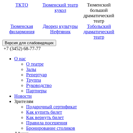
ТКТО
Тюменский театр
Тюменский
кукол
большой
драматический
театр
Тюменская
Дворец культуры
Тобольский
филармония
Нефтяник
драматический
театр
Версия для слабовидящих
+7 (3452) 68-77-77
О нас
О театре
Залы
Репертуар
Труппа
Руководство
Партнеры
Новости
Зрителям
Подарочный сертификат
Как купить билет
Как вернуть билет
Правила посещения
Бронирование столиков