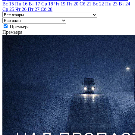
Вс
15
Пн
16
Вт
17
Ср
18
Чт
19
Пт
20
Сб
21
Вс
22
Пн
23
Вт
24
Ср
25
Чт
26
Пт
27
Сб
28
Премьера
Премьера