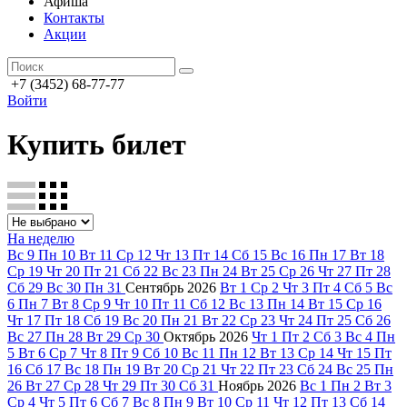
Афиша
Контакты
Акции
+7 (3452) 68-77-77
Войти
Купить билет
На неделю
Вс
9
Пн
10
Вт
11
Ср
12
Чт
13
Пт
14
Сб
15
Вс
16
Пн
17
Вт
18
Ср
19
Чт
20
Пт
21
Сб
22
Вс
23
Пн
24
Вт
25
Ср
26
Чт
27
Пт
28
Сб
29
Вс
30
Пн
31
Сентябрь
2026
Вт
1
Ср
2
Чт
3
Пт
4
Сб
5
Вс
6
Пн
7
Вт
8
Ср
9
Чт
10
Пт
11
Сб
12
Вс
13
Пн
14
Вт
15
Ср
16
Чт
17
Пт
18
Сб
19
Вс
20
Пн
21
Вт
22
Ср
23
Чт
24
Пт
25
Сб
26
Вс
27
Пн
28
Вт
29
Ср
30
Октябрь
2026
Чт
1
Пт
2
Сб
3
Вс
4
Пн
5
Вт
6
Ср
7
Чт
8
Пт
9
Сб
10
Вс
11
Пн
12
Вт
13
Ср
14
Чт
15
Пт
16
Сб
17
Вс
18
Пн
19
Вт
20
Ср
21
Чт
22
Пт
23
Сб
24
Вс
25
Пн
26
Вт
27
Ср
28
Чт
29
Пт
30
Сб
31
Ноябрь
2026
Вс
1
Пн
2
Вт
3
Ср
4
Чт
5
Пт
6
Сб
7
Вс
8
Пн
9
Вт
10
Ср
11
Чт
12
Пт
13
Сб
14