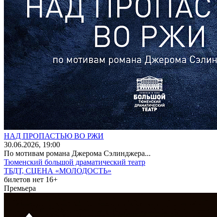
НАД ПРОПАСТЬЮ ВО РЖИ
30
.06.2026
, 19:00
По мотивам романа Джерома Сэлинджера...
Тюменский большой драматический театр
ТБДТ, СЦЕНА «МОЛОДОСТЬ»
билетов нет
16+
Премьера