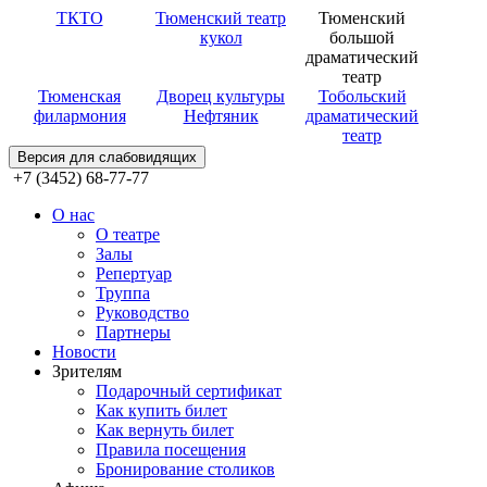
ТКТО
Тюменский театр
Тюменский
кукол
большой
драматический
театр
Тюменская
Дворец культуры
Тобольский
филармония
Нефтяник
драматический
театр
Версия для слабовидящих
+7 (3452) 68-77-77
О нас
О театре
Залы
Репертуар
Труппа
Руководство
Партнеры
Новости
Зрителям
Подарочный сертификат
Как купить билет
Как вернуть билет
Правила посещения
Бронирование столиков