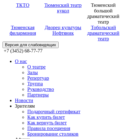
ТКТО
Тюменский театр
Тюменский
кукол
большой
драматический
театр
Тюменская
Дворец культуры
Тобольский
филармония
Нефтяник
драматический
театр
Версия для слабовидящих
+7 (3452) 68-77-77
О нас
О театре
Залы
Репертуар
Труппа
Руководство
Партнеры
Новости
Зрителям
Подарочный сертификат
Как купить билет
Как вернуть билет
Правила посещения
Бронирование столиков