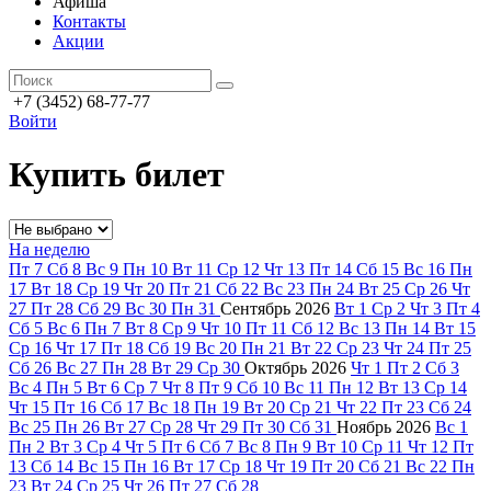
Афиша
Контакты
Акции
+7 (3452) 68-77-77
Войти
Купить билет
На неделю
Пт
7
Сб
8
Вс
9
Пн
10
Вт
11
Ср
12
Чт
13
Пт
14
Сб
15
Вс
16
Пн
17
Вт
18
Ср
19
Чт
20
Пт
21
Сб
22
Вс
23
Пн
24
Вт
25
Ср
26
Чт
27
Пт
28
Сб
29
Вс
30
Пн
31
Сентябрь
2026
Вт
1
Ср
2
Чт
3
Пт
4
Сб
5
Вс
6
Пн
7
Вт
8
Ср
9
Чт
10
Пт
11
Сб
12
Вс
13
Пн
14
Вт
15
Ср
16
Чт
17
Пт
18
Сб
19
Вс
20
Пн
21
Вт
22
Ср
23
Чт
24
Пт
25
Сб
26
Вс
27
Пн
28
Вт
29
Ср
30
Октябрь
2026
Чт
1
Пт
2
Сб
3
Вс
4
Пн
5
Вт
6
Ср
7
Чт
8
Пт
9
Сб
10
Вс
11
Пн
12
Вт
13
Ср
14
Чт
15
Пт
16
Сб
17
Вс
18
Пн
19
Вт
20
Ср
21
Чт
22
Пт
23
Сб
24
Вс
25
Пн
26
Вт
27
Ср
28
Чт
29
Пт
30
Сб
31
Ноябрь
2026
Вс
1
Пн
2
Вт
3
Ср
4
Чт
5
Пт
6
Сб
7
Вс
8
Пн
9
Вт
10
Ср
11
Чт
12
Пт
13
Сб
14
Вс
15
Пн
16
Вт
17
Ср
18
Чт
19
Пт
20
Сб
21
Вс
22
Пн
23
Вт
24
Ср
25
Чт
26
Пт
27
Сб
28