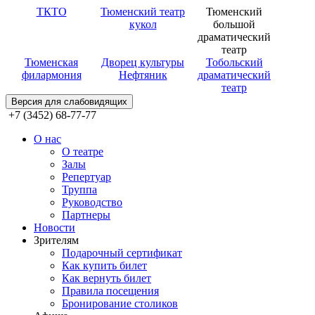
ТКТО
Тюменский театр
Тюменский
кукол
большой
драматический
театр
Тюменская
Дворец культуры
Тобольский
филармония
Нефтяник
драматический
театр
Версия для слабовидящих
+7 (3452) 68-77-77
О нас
О театре
Залы
Репертуар
Труппа
Руководство
Партнеры
Новости
Зрителям
Подарочный сертификат
Как купить билет
Как вернуть билет
Правила посещения
Бронирование столиков