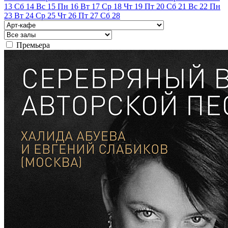
13
Сб
14
Вс
15
Пн
16
Вт
17
Ср
18
Чт
19
Пт
20
Сб
21
Вс
22
Пн
23
Вт
24
Ср
25
Чт
26
Пт
27
Сб
28
Премьера