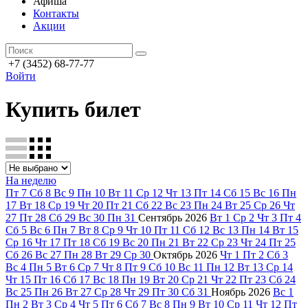
Афиша
Контакты
Акции
+7 (3452) 68-77-77
Войти
Купить билет
На неделю
Пт
7
Сб
8
Вс
9
Пн
10
Вт
11
Ср
12
Чт
13
Пт
14
Сб
15
Вс
16
Пн
17
Вт
18
Ср
19
Чт
20
Пт
21
Сб
22
Вс
23
Пн
24
Вт
25
Ср
26
Чт
27
Пт
28
Сб
29
Вс
30
Пн
31
Сентябрь
2026
Вт
1
Ср
2
Чт
3
Пт
4
Сб
5
Вс
6
Пн
7
Вт
8
Ср
9
Чт
10
Пт
11
Сб
12
Вс
13
Пн
14
Вт
15
Ср
16
Чт
17
Пт
18
Сб
19
Вс
20
Пн
21
Вт
22
Ср
23
Чт
24
Пт
25
Сб
26
Вс
27
Пн
28
Вт
29
Ср
30
Октябрь
2026
Чт
1
Пт
2
Сб
3
Вс
4
Пн
5
Вт
6
Ср
7
Чт
8
Пт
9
Сб
10
Вс
11
Пн
12
Вт
13
Ср
14
Чт
15
Пт
16
Сб
17
Вс
18
Пн
19
Вт
20
Ср
21
Чт
22
Пт
23
Сб
24
Вс
25
Пн
26
Вт
27
Ср
28
Чт
29
Пт
30
Сб
31
Ноябрь
2026
Вс
1
Пн
2
Вт
3
Ср
4
Чт
5
Пт
6
Сб
7
Вс
8
Пн
9
Вт
10
Ср
11
Чт
12
Пт