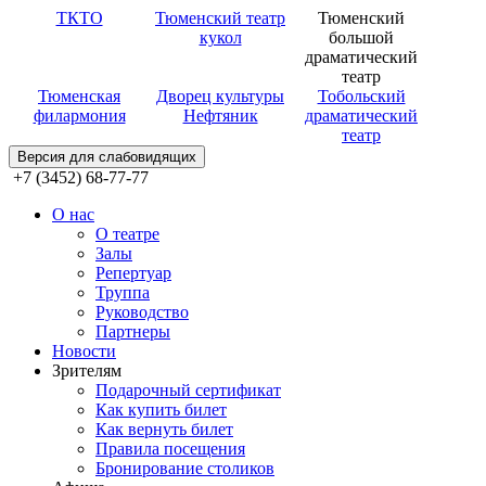
ТКТО
Тюменский театр
Тюменский
кукол
большой
драматический
театр
Тюменская
Дворец культуры
Тобольский
филармония
Нефтяник
драматический
театр
Версия для слабовидящих
+7 (3452) 68-77-77
О нас
О театре
Залы
Репертуар
Труппа
Руководство
Партнеры
Новости
Зрителям
Подарочный сертификат
Как купить билет
Как вернуть билет
Правила посещения
Бронирование столиков