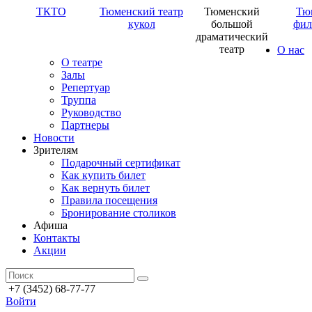
ТКТО
Тюменский театр
Тюменский
Тю
кукол
большой
фил
драматический
театр
О нас
О театре
Залы
Репертуар
Труппа
Руководство
Партнеры
Новости
Зрителям
Подарочный сертификат
Как купить билет
Как вернуть билет
Правила посещения
Бронирование столиков
Афиша
Контакты
Акции
+7 (3452) 68-77-77
Войти