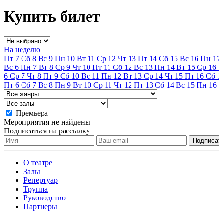
Купить билет
На неделю
Пт
7
Сб
8
Вс
9
Пн
10
Вт
11
Ср
12
Чт
13
Пт
14
Сб
15
Вс
16
Пн
1
Вс
6
Пн
7
Вт
8
Ср
9
Чт
10
Пт
11
Сб
12
Вс
13
Пн
14
Вт
15
Ср
16
6
Ср
7
Чт
8
Пт
9
Сб
10
Вс
11
Пн
12
Вт
13
Ср
14
Чт
15
Пт
16
Сб
Пт
6
Сб
7
Вс
8
Пн
9
Вт
10
Ср
11
Чт
12
Пт
13
Сб
14
Вс
15
Пн
16
Премьера
Мероприятия не найдены
Подписаться на рассылку
О театре
Залы
Репертуар
Труппа
Руководство
Партнеры