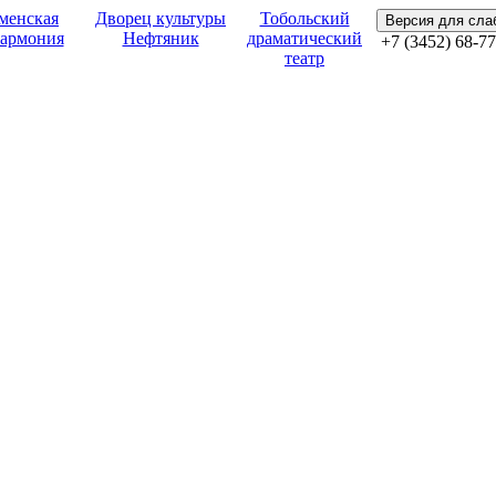
менская
Дворец культуры
Тобольский
Версия для сл
армония
Нефтяник
драматический
+7 (3452) 68-77
театр