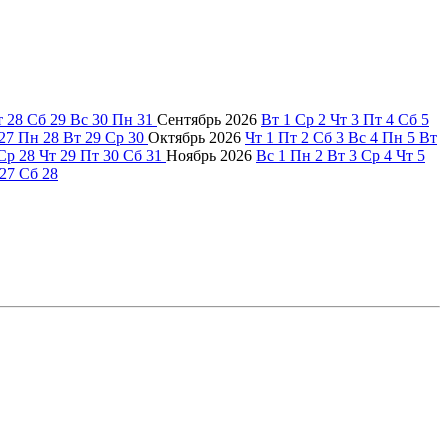
т
28
Сб
29
Вс
30
Пн
31
Сентябрь
2026
Вт
1
Ср
2
Чт
3
Пт
4
Сб
5
27
Пн
28
Вт
29
Ср
30
Октябрь
2026
Чт
1
Пт
2
Сб
3
Вс
4
Пн
5
Вт
Ср
28
Чт
29
Пт
30
Сб
31
Ноябрь
2026
Вс
1
Пн
2
Вт
3
Ср
4
Чт
5
27
Сб
28