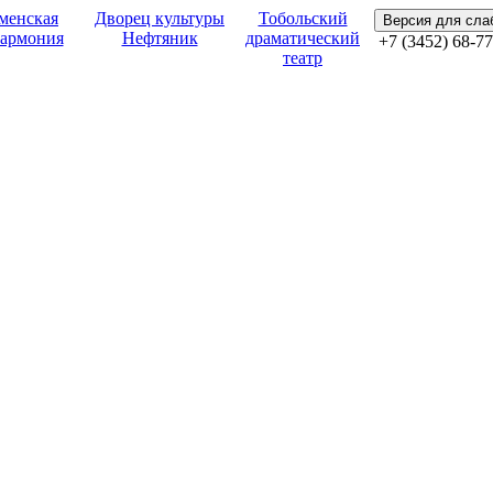
менская
Дворец культуры
Тобольский
Версия для сл
армония
Нефтяник
драматический
+7 (3452) 68-77
театр