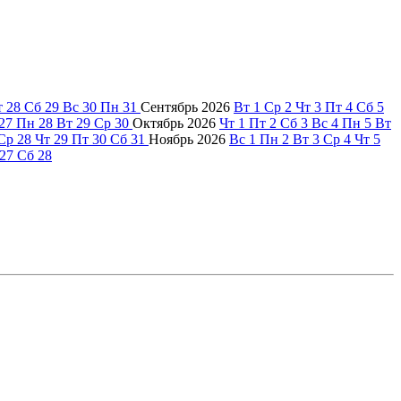
т
28
Сб
29
Вс
30
Пн
31
Сентябрь
2026
Вт
1
Ср
2
Чт
3
Пт
4
Сб
5
27
Пн
28
Вт
29
Ср
30
Октябрь
2026
Чт
1
Пт
2
Сб
3
Вс
4
Пн
5
Вт
Ср
28
Чт
29
Пт
30
Сб
31
Ноябрь
2026
Вс
1
Пн
2
Вт
3
Ср
4
Чт
5
27
Сб
28