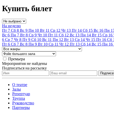
Купить билет
На неделю
Пт
7
Сб
8
Вс
9
Пн
10
Вт
11
Ср
12
Чт
13
Пт
14
Сб
15
Вс
16
Пн
1
Вс
6
Пн
7
Вт
8
Ср
9
Чт
10
Пт
11
Сб
12
Вс
13
Пн
14
Вт
15
Ср
16
6
Ср
7
Чт
8
Пт
9
Сб
10
Вс
11
Пн
12
Вт
13
Ср
14
Чт
15
Пт
16
Сб
Пт
6
Сб
7
Вс
8
Пн
9
Вт
10
Ср
11
Чт
12
Пт
13
Сб
14
Вс
15
Пн
16
Премьера
Мероприятия не найдены
Подписаться на рассылку
О театре
Залы
Репертуар
Труппа
Руководство
Партнеры