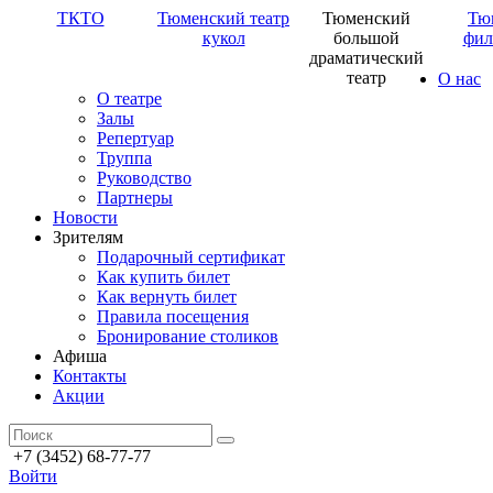
ТКТО
Тюменский театр
Тюменский
Тю
кукол
большой
фил
драматический
театр
О нас
О театре
Залы
Репертуар
Труппа
Руководство
Партнеры
Новости
Зрителям
Подарочный сертификат
Как купить билет
Как вернуть билет
Правила посещения
Бронирование столиков
Афиша
Контакты
Акции
+7 (3452) 68-77-77
Войти