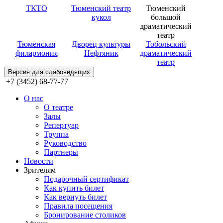
ТКТО
Тюменский театр
Тюменский
кукол
большой
драматический
театр
Тюменская
Дворец культуры
Тобольский
филармония
Нефтяник
драматический
театр
Версия для слабовидящих
+7 (3452) 68-77-77
О нас
О театре
Залы
Репертуар
Труппа
Руководство
Партнеры
Новости
Зрителям
Подарочный сертификат
Как купить билет
Как вернуть билет
Правила посещения
Бронирование столиков