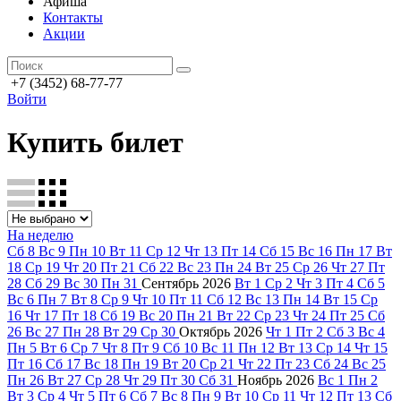
Афиша
Контакты
Акции
+7 (3452) 68-77-77
Войти
Купить билет
На неделю
Сб
8
Вс
9
Пн
10
Вт
11
Ср
12
Чт
13
Пт
14
Сб
15
Вс
16
Пн
17
Вт
18
Ср
19
Чт
20
Пт
21
Сб
22
Вс
23
Пн
24
Вт
25
Ср
26
Чт
27
Пт
28
Сб
29
Вс
30
Пн
31
Сентябрь
2026
Вт
1
Ср
2
Чт
3
Пт
4
Сб
5
Вс
6
Пн
7
Вт
8
Ср
9
Чт
10
Пт
11
Сб
12
Вс
13
Пн
14
Вт
15
Ср
16
Чт
17
Пт
18
Сб
19
Вс
20
Пн
21
Вт
22
Ср
23
Чт
24
Пт
25
Сб
26
Вс
27
Пн
28
Вт
29
Ср
30
Октябрь
2026
Чт
1
Пт
2
Сб
3
Вс
4
Пн
5
Вт
6
Ср
7
Чт
8
Пт
9
Сб
10
Вс
11
Пн
12
Вт
13
Ср
14
Чт
15
Пт
16
Сб
17
Вс
18
Пн
19
Вт
20
Ср
21
Чт
22
Пт
23
Сб
24
Вс
25
Пн
26
Вт
27
Ср
28
Чт
29
Пт
30
Сб
31
Ноябрь
2026
Вс
1
Пн
2
Вт
3
Ср
4
Чт
5
Пт
6
Сб
7
Вс
8
Пн
9
Вт
10
Ср
11
Чт
12
Пт
13
Сб