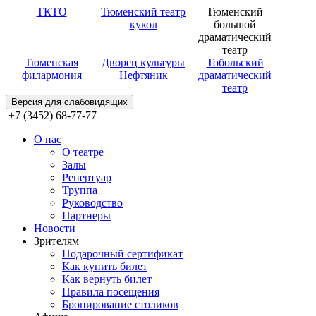
ТКТО
Тюменский театр
Тюменский
кукол
большой
драматический
театр
Тюменская
Дворец культуры
Тобольский
филармония
Нефтяник
драматический
театр
Версия для слабовидящих
+7 (3452) 68-77-77
О нас
О театре
Залы
Репертуар
Труппа
Руководство
Партнеры
Новости
Зрителям
Подарочный сертификат
Как купить билет
Как вернуть билет
Правила посещения
Бронирование столиков