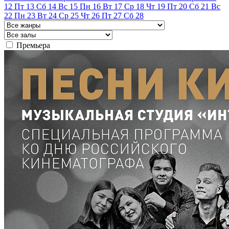
12
Пт
13
Сб
14
Вс
15
Пн
16
Вт
17
Ср
18
Чт
19
Пт
20
Сб
21
Вс
22
Пн
23
Вт
24
Ср
25
Чт
26
Пт
27
Сб
28
Премьера