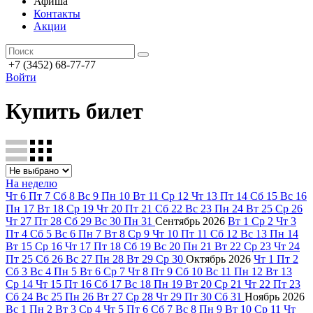
Афиша
Контакты
Акции
+7 (3452) 68-77-77
Войти
Купить билет
На неделю
Чт
6
Пт
7
Сб
8
Вс
9
Пн
10
Вт
11
Ср
12
Чт
13
Пт
14
Сб
15
Вс
16
Пн
17
Вт
18
Ср
19
Чт
20
Пт
21
Сб
22
Вс
23
Пн
24
Вт
25
Ср
26
Чт
27
Пт
28
Сб
29
Вс
30
Пн
31
Сентябрь
2026
Вт
1
Ср
2
Чт
3
Пт
4
Сб
5
Вс
6
Пн
7
Вт
8
Ср
9
Чт
10
Пт
11
Сб
12
Вс
13
Пн
14
Вт
15
Ср
16
Чт
17
Пт
18
Сб
19
Вс
20
Пн
21
Вт
22
Ср
23
Чт
24
Пт
25
Сб
26
Вс
27
Пн
28
Вт
29
Ср
30
Октябрь
2026
Чт
1
Пт
2
Сб
3
Вс
4
Пн
5
Вт
6
Ср
7
Чт
8
Пт
9
Сб
10
Вс
11
Пн
12
Вт
13
Ср
14
Чт
15
Пт
16
Сб
17
Вс
18
Пн
19
Вт
20
Ср
21
Чт
22
Пт
23
Сб
24
Вс
25
Пн
26
Вт
27
Ср
28
Чт
29
Пт
30
Сб
31
Ноябрь
2026
Вс
1
Пн
2
Вт
3
Ср
4
Чт
5
Пт
6
Сб
7
Вс
8
Пн
9
Вт
10
Ср
11
Чт