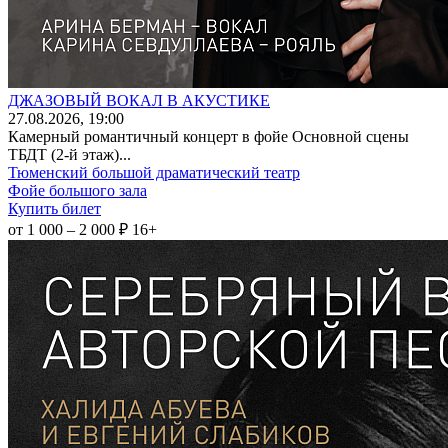
ДЖАЗОВЫЙ ВОКАЛ В АКУСТИКЕ
27
.08.2026
, 19:00
Камерный романтичный концерт в фойе Основной сцены
ТБДТ (2-й этаж)...
Тюменский большой драматический театр
Фойе большого зала
Купить билет
от 1 000 – 2 000 ₽
16+