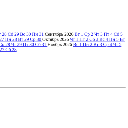
т
28
Сб
29
Вс
30
Пн
31
Сентябрь
2026
Вт
1
Ср
2
Чт
3
Пт
4
Сб
5
27
Пн
28
Вт
29
Ср
30
Октябрь
2026
Чт
1
Пт
2
Сб
3
Вс
4
Пн
5
Вт
Ср
28
Чт
29
Пт
30
Сб
31
Ноябрь
2026
Вс
1
Пн
2
Вт
3
Ср
4
Чт
5
27
Сб
28