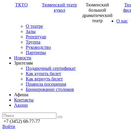
ТКТО
Тюменский театр
Тюменский
Тю
кукол
большой
фил
драматический
театр
О нас
О театре
Залы
Репертуар
Труппа
Руководство
Партнеры
Новости
Зрителям
Подарочный сертификат
Как купить билет
Как вернуть билет
Правила посещения
Бронирование столиков
Афиша
Контакты
Акции
+7 (3452) 68-77-77
Войти