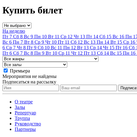
Купить билет
На неделю
Пт
7
Сб
8
Вс
9
Пн
10
Вт
11
Ср
12
Чт
13
Пт
14
Сб
15
Вс
16
Пн
1
Вс
6
Пн
7
Вт
8
Ср
9
Чт
10
Пт
11
Сб
12
Вс
13
Пн
14
Вт
15
Ср
16
6
Ср
7
Чт
8
Пт
9
Сб
10
Вс
11
Пн
12
Вт
13
Ср
14
Чт
15
Пт
16
Сб
Пт
6
Сб
7
Вс
8
Пн
9
Вт
10
Ср
11
Чт
12
Пт
13
Сб
14
Вс
15
Пн
16
Премьера
Мероприятия не найдены
Подписаться на рассылку
О театре
Залы
Репертуар
Труппа
Руководство
Партнеры