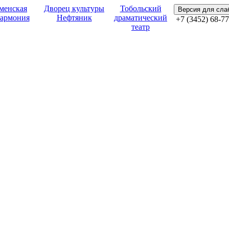
менская
Дворец культуры
Тобольский
Версия для сл
армония
Нефтяник
драматический
+7 (3452) 68-77
театр