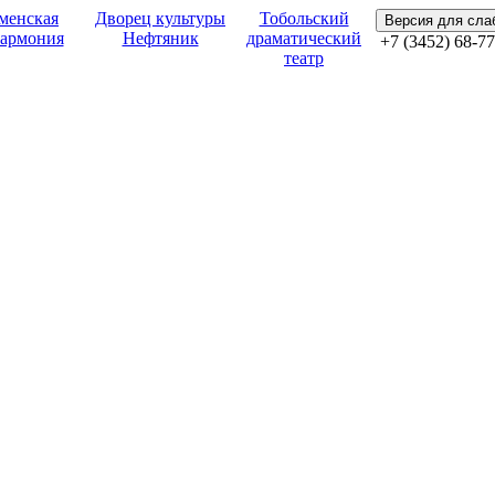
менская
Дворец культуры
Тобольский
Версия для сл
армония
Нефтяник
драматический
+7 (3452) 68-77
театр