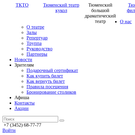
ТКТО
Тюменский театр
Тюменский
Тю
кукол
большой
фил
драматический
театр
О нас
О театре
Залы
Репертуар
Труппа
Руководство
Партнеры
Новости
Зрителям
Подарочный сертификат
Как купить билет
Как вернуть билет
Правила посещения
Бронирование столиков
Афиша
Контакты
Акции
+7 (3452) 68-77-77
Войти