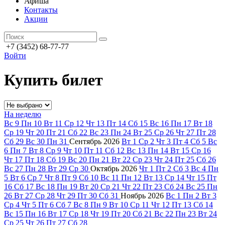
Афиша
Контакты
Акции
+7 (3452) 68-77-77
Войти
Купить билет
На неделю
Вс
9
Пн
10
Вт
11
Ср
12
Чт
13
Пт
14
Сб
15
Вс
16
Пн
17
Вт
18
Ср
19
Чт
20
Пт
21
Сб
22
Вс
23
Пн
24
Вт
25
Ср
26
Чт
27
Пт
28
Сб
29
Вс
30
Пн
31
Сентябрь
2026
Вт
1
Ср
2
Чт
3
Пт
4
Сб
5
Вс
6
Пн
7
Вт
8
Ср
9
Чт
10
Пт
11
Сб
12
Вс
13
Пн
14
Вт
15
Ср
16
Чт
17
Пт
18
Сб
19
Вс
20
Пн
21
Вт
22
Ср
23
Чт
24
Пт
25
Сб
26
Вс
27
Пн
28
Вт
29
Ср
30
Октябрь
2026
Чт
1
Пт
2
Сб
3
Вс
4
Пн
5
Вт
6
Ср
7
Чт
8
Пт
9
Сб
10
Вс
11
Пн
12
Вт
13
Ср
14
Чт
15
Пт
16
Сб
17
Вс
18
Пн
19
Вт
20
Ср
21
Чт
22
Пт
23
Сб
24
Вс
25
Пн
26
Вт
27
Ср
28
Чт
29
Пт
30
Сб
31
Ноябрь
2026
Вс
1
Пн
2
Вт
3
Ср
4
Чт
5
Пт
6
Сб
7
Вс
8
Пн
9
Вт
10
Ср
11
Чт
12
Пт
13
Сб
14
Вс
15
Пн
16
Вт
17
Ср
18
Чт
19
Пт
20
Сб
21
Вс
22
Пн
23
Вт
24
Ср
25
Чт
26
Пт
27
Сб
28