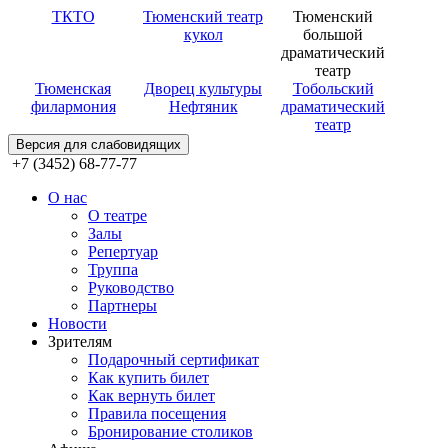
ТКТО
Тюменский театр
Тюменский
кукол
большой
драматический
театр
Тюменская
Дворец культуры
Тобольский
филармония
Нефтяник
драматический
театр
Версия для слабовидящих
+7 (3452) 68-77-77
О нас
О театре
Залы
Репертуар
Труппа
Руководство
Партнеры
Новости
Зрителям
Подарочный сертификат
Как купить билет
Как вернуть билет
Правила посещения
Бронирование столиков