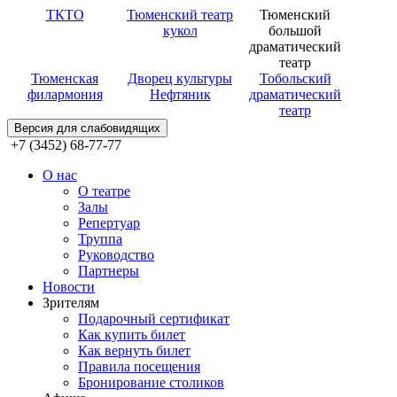
ТКТО
Тюменский театр
Тюменский
кукол
большой
драматический
театр
Тюменская
Дворец культуры
Тобольский
филармония
Нефтяник
драматический
театр
Версия для слабовидящих
+7 (3452) 68-77-77
О нас
О театре
Залы
Репертуар
Труппа
Руководство
Партнеры
Новости
Зрителям
Подарочный сертификат
Как купить билет
Как вернуть билет
Правила посещения
Бронирование столиков