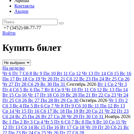
Афиша
Контакты
Акции
+7 (3452) 68-77-77
Войти
Купить билет
На неделю
Чт
6
Пт
7
Сб
8
Вс
9
Пн
10
Вт
11
Ср
12
Чт
13
Пт
14
Сб
15
Вс
16
Пн
17
Вт
18
Ср
19
Чт
20
Пт
21
Сб
22
Вс
23
Пн
24
Вт
25
Ср
26
Чт
27
Пт
28
Сб
29
Вс
30
Пн
31
Сентябрь
2026
Вт
1
Ср
2
Чт
3
Пт
4
Сб
5
Вс
6
Пн
7
Вт
8
Ср
9
Чт
10
Пт
11
Сб
12
Вс
13
Пн
14
Вт
15
Ср
16
Чт
17
Пт
18
Сб
19
Вс
20
Пн
21
Вт
22
Ср
23
Чт
24
Пт
25
Сб
26
Вс
27
Пн
28
Вт
29
Ср
30
Октябрь
2026
Чт
1
Пт
2
Сб
3
Вс
4
Пн
5
Вт
6
Ср
7
Чт
8
Пт
9
Сб
10
Вс
11
Пн
12
Вт
13
Ср
14
Чт
15
Пт
16
Сб
17
Вс
18
Пн
19
Вт
20
Ср
21
Чт
22
Пт
23
Сб
24
Вс
25
Пн
26
Вт
27
Ср
28
Чт
29
Пт
30
Сб
31
Ноябрь
2026
Вс
1
Пн
2
Вт
3
Ср
4
Чт
5
Пт
6
Сб
7
Вс
8
Пн
9
Вт
10
Ср
11
Чт
12
Пт
13
Сб
14
Вс
15
Пн
16
Вт
17
Ср
18
Чт
19
Пт
20
Сб
21
Вс
22
Пн
23
Вт
24
Ср
25
Чт
26
Пт
27
Сб
28