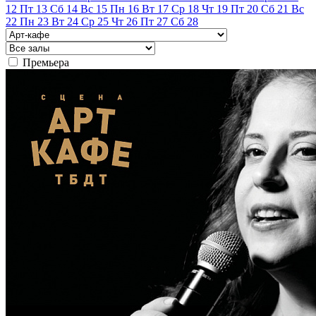
12
Пт
13
Сб
14
Вс
15
Пн
16
Вт
17
Ср
18
Чт
19
Пт
20
Сб
21
Вс
22
Пн
23
Вт
24
Ср
25
Чт
26
Пт
27
Сб
28
Премьера