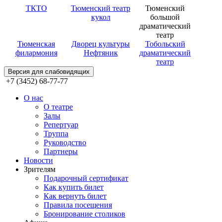
ТКТО
Тюменский театр
Тюменский
кукол
большой
драматический
театр
Тюменская
Дворец культуры
Тобольский
филармония
Нефтяник
драматический
театр
Версия для слабовидящих
+7 (3452) 68-77-77
О нас
О театре
Залы
Репертуар
Труппа
Руководство
Партнеры
Новости
Зрителям
Подарочный сертификат
Как купить билет
Как вернуть билет
Правила посещения
Бронирование столиков