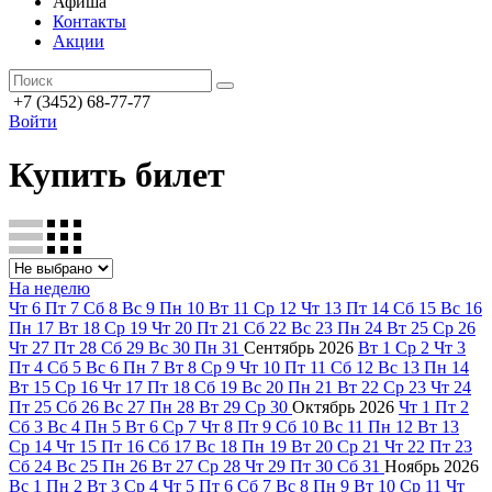
Афиша
Контакты
Акции
+7 (3452) 68-77-77
Войти
Купить билет
На неделю
Чт
6
Пт
7
Сб
8
Вс
9
Пн
10
Вт
11
Ср
12
Чт
13
Пт
14
Сб
15
Вс
16
Пн
17
Вт
18
Ср
19
Чт
20
Пт
21
Сб
22
Вс
23
Пн
24
Вт
25
Ср
26
Чт
27
Пт
28
Сб
29
Вс
30
Пн
31
Сентябрь
2026
Вт
1
Ср
2
Чт
3
Пт
4
Сб
5
Вс
6
Пн
7
Вт
8
Ср
9
Чт
10
Пт
11
Сб
12
Вс
13
Пн
14
Вт
15
Ср
16
Чт
17
Пт
18
Сб
19
Вс
20
Пн
21
Вт
22
Ср
23
Чт
24
Пт
25
Сб
26
Вс
27
Пн
28
Вт
29
Ср
30
Октябрь
2026
Чт
1
Пт
2
Сб
3
Вс
4
Пн
5
Вт
6
Ср
7
Чт
8
Пт
9
Сб
10
Вс
11
Пн
12
Вт
13
Ср
14
Чт
15
Пт
16
Сб
17
Вс
18
Пн
19
Вт
20
Ср
21
Чт
22
Пт
23
Сб
24
Вс
25
Пн
26
Вт
27
Ср
28
Чт
29
Пт
30
Сб
31
Ноябрь
2026
Вс
1
Пн
2
Вт
3
Ср
4
Чт
5
Пт
6
Сб
7
Вс
8
Пн
9
Вт
10
Ср
11
Чт