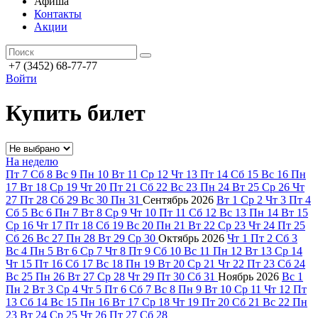
Афиша
Контакты
Акции
+7 (3452) 68-77-77
Войти
Купить билет
На неделю
Пт
7
Сб
8
Вс
9
Пн
10
Вт
11
Ср
12
Чт
13
Пт
14
Сб
15
Вс
16
Пн
17
Вт
18
Ср
19
Чт
20
Пт
21
Сб
22
Вс
23
Пн
24
Вт
25
Ср
26
Чт
27
Пт
28
Сб
29
Вс
30
Пн
31
Сентябрь
2026
Вт
1
Ср
2
Чт
3
Пт
4
Сб
5
Вс
6
Пн
7
Вт
8
Ср
9
Чт
10
Пт
11
Сб
12
Вс
13
Пн
14
Вт
15
Ср
16
Чт
17
Пт
18
Сб
19
Вс
20
Пн
21
Вт
22
Ср
23
Чт
24
Пт
25
Сб
26
Вс
27
Пн
28
Вт
29
Ср
30
Октябрь
2026
Чт
1
Пт
2
Сб
3
Вс
4
Пн
5
Вт
6
Ср
7
Чт
8
Пт
9
Сб
10
Вс
11
Пн
12
Вт
13
Ср
14
Чт
15
Пт
16
Сб
17
Вс
18
Пн
19
Вт
20
Ср
21
Чт
22
Пт
23
Сб
24
Вс
25
Пн
26
Вт
27
Ср
28
Чт
29
Пт
30
Сб
31
Ноябрь
2026
Вс
1
Пн
2
Вт
3
Ср
4
Чт
5
Пт
6
Сб
7
Вс
8
Пн
9
Вт
10
Ср
11
Чт
12
Пт
13
Сб
14
Вс
15
Пн
16
Вт
17
Ср
18
Чт
19
Пт
20
Сб
21
Вс
22
Пн
23
Вт
24
Ср
25
Чт
26
Пт
27
Сб
28