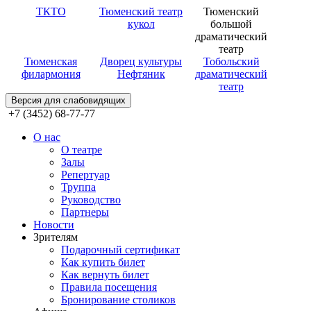
ТКТО
Тюменский театр
Тюменский
кукол
большой
драматический
театр
Тюменская
Дворец культуры
Тобольский
филармония
Нефтяник
драматический
театр
Версия для слабовидящих
+7 (3452) 68-77-77
О нас
О театре
Залы
Репертуар
Труппа
Руководство
Партнеры
Новости
Зрителям
Подарочный сертификат
Как купить билет
Как вернуть билет
Правила посещения
Бронирование столиков