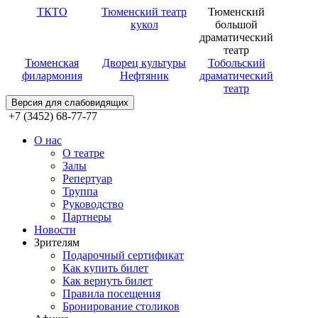
ТКТО
Тюменский театр
Тюменский
кукол
большой
драматический
театр
Тюменская
Дворец культуры
Тобольский
филармония
Нефтяник
драматический
театр
Версия для слабовидящих
+7 (3452) 68-77-77
О нас
О театре
Залы
Репертуар
Труппа
Руководство
Партнеры
Новости
Зрителям
Подарочный сертификат
Как купить билет
Как вернуть билет
Правила посещения
Бронирование столиков