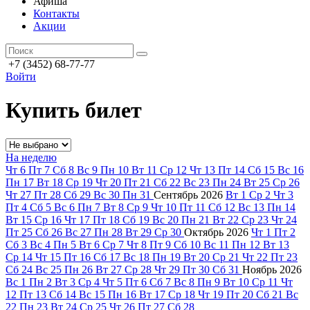
Афиша
Контакты
Акции
+7 (3452) 68-77-77
Войти
Купить билет
На неделю
Чт
6
Пт
7
Сб
8
Вс
9
Пн
10
Вт
11
Ср
12
Чт
13
Пт
14
Сб
15
Вс
16
Пн
17
Вт
18
Ср
19
Чт
20
Пт
21
Сб
22
Вс
23
Пн
24
Вт
25
Ср
26
Чт
27
Пт
28
Сб
29
Вс
30
Пн
31
Сентябрь
2026
Вт
1
Ср
2
Чт
3
Пт
4
Сб
5
Вс
6
Пн
7
Вт
8
Ср
9
Чт
10
Пт
11
Сб
12
Вс
13
Пн
14
Вт
15
Ср
16
Чт
17
Пт
18
Сб
19
Вс
20
Пн
21
Вт
22
Ср
23
Чт
24
Пт
25
Сб
26
Вс
27
Пн
28
Вт
29
Ср
30
Октябрь
2026
Чт
1
Пт
2
Сб
3
Вс
4
Пн
5
Вт
6
Ср
7
Чт
8
Пт
9
Сб
10
Вс
11
Пн
12
Вт
13
Ср
14
Чт
15
Пт
16
Сб
17
Вс
18
Пн
19
Вт
20
Ср
21
Чт
22
Пт
23
Сб
24
Вс
25
Пн
26
Вт
27
Ср
28
Чт
29
Пт
30
Сб
31
Ноябрь
2026
Вс
1
Пн
2
Вт
3
Ср
4
Чт
5
Пт
6
Сб
7
Вс
8
Пн
9
Вт
10
Ср
11
Чт
12
Пт
13
Сб
14
Вс
15
Пн
16
Вт
17
Ср
18
Чт
19
Пт
20
Сб
21
Вс
22
Пн
23
Вт
24
Ср
25
Чт
26
Пт
27
Сб
28