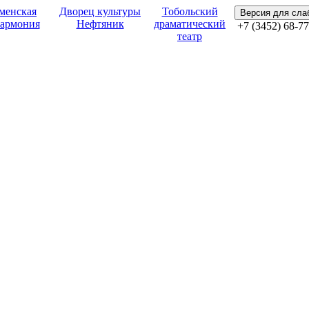
менская
Дворец культуры
Тобольский
Версия для сл
армония
Нефтяник
драматический
+7 (3452) 68-77
театр