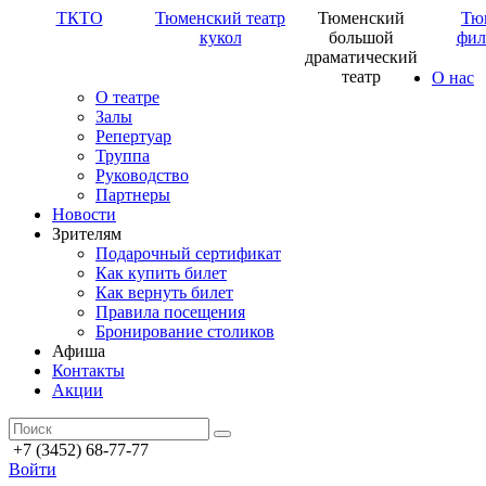
ТКТО
Тюменский театр
Тюменский
Тю
кукол
большой
фил
драматический
театр
О нас
О театре
Залы
Репертуар
Труппа
Руководство
Партнеры
Новости
Зрителям
Подарочный сертификат
Как купить билет
Как вернуть билет
Правила посещения
Бронирование столиков
Афиша
Контакты
Акции
+7 (3452) 68-77-77
Войти