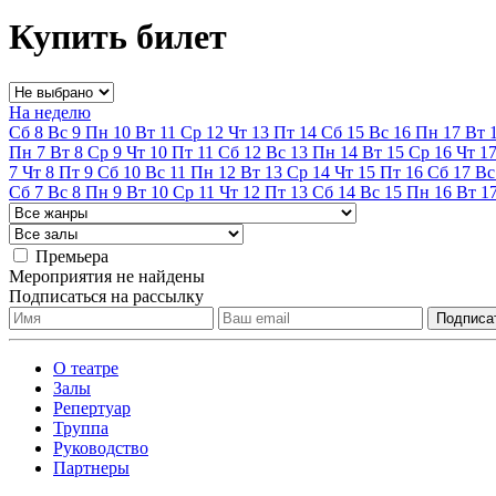
Купить билет
На неделю
Сб
8
Вс
9
Пн
10
Вт
11
Ср
12
Чт
13
Пт
14
Сб
15
Вс
16
Пн
17
Вт
Пн
7
Вт
8
Ср
9
Чт
10
Пт
11
Сб
12
Вс
13
Пн
14
Вт
15
Ср
16
Чт
1
7
Чт
8
Пт
9
Сб
10
Вс
11
Пн
12
Вт
13
Ср
14
Чт
15
Пт
16
Сб
17
Вс
Сб
7
Вс
8
Пн
9
Вт
10
Ср
11
Чт
12
Пт
13
Сб
14
Вс
15
Пн
16
Вт
1
Премьера
Мероприятия не найдены
Подписаться на рассылку
О театре
Залы
Репертуар
Труппа
Руководство
Партнеры