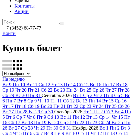
Афиша
Контакты
Акции
+7 (3452) 68-77-77
Войти
Купить билет
На неделю
Вс
9
Пн
10
Вт
11
Ср
12
Чт
13
Пт
14
Сб
15
Вс
16
Пн
17
Вт
18
Ср
19
Чт
20
Пт
21
Сб
22
Вс
23
Пн
24
Вт
25
Ср
26
Чт
27
Пт
28
Сб
29
Вс
30
Пн
31
Сентябрь
2026
Вт
1
Ср
2
Чт
3
Пт
4
Сб
5
Вс
6
Пн
7
Вт
8
Ср
9
Чт
10
Пт
11
Сб
12
Вс
13
Пн
14
Вт
15
Ср
16
Чт
17
Пт
18
Сб
19
Вс
20
Пн
21
Вт
22
Ср
23
Чт
24
Пт
25
Сб
26
Вс
27
Пн
28
Вт
29
Ср
30
Октябрь
2026
Чт
1
Пт
2
Сб
3
Вс
4
Пн
5
Вт
6
Ср
7
Чт
8
Пт
9
Сб
10
Вс
11
Пн
12
Вт
13
Ср
14
Чт
15
Пт
16
Сб
17
Вс
18
Пн
19
Вт
20
Ср
21
Чт
22
Пт
23
Сб
24
Вс
25
Пн
26
Вт
27
Ср
28
Чт
29
Пт
30
Сб
31
Ноябрь
2026
Вс
1
Пн
2
Вт
3
Ср
4
Чт
5
Пт
6
Сб
7
Вс
8
Пн
9
Вт
10
Ср
11
Чт
12
Пт
13
Сб
14