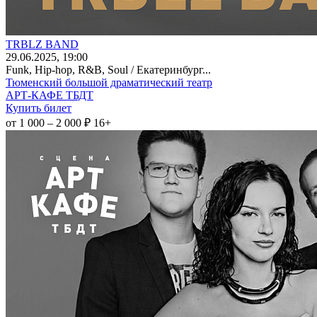
TRBLZ BAND
29
.06.2025
, 19:00
Funk, Hip-hop, R&B, Soul / Екатеринбург...
Тюменский большой драматический театр
АРТ-КАФЕ ТБДТ
Купить билет
от 1 000 – 2 000 ₽
16+