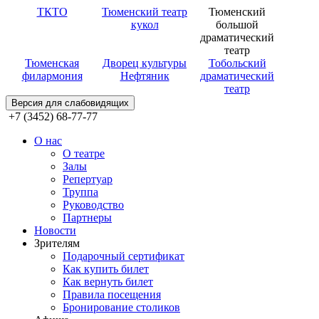
ТКТО
Тюменский театр
Тюменский
кукол
большой
драматический
театр
Тюменская
Дворец культуры
Тобольский
филармония
Нефтяник
драматический
театр
Версия для слабовидящих
+7 (3452) 68-77-77
О нас
О театре
Залы
Репертуар
Труппа
Руководство
Партнеры
Новости
Зрителям
Подарочный сертификат
Как купить билет
Как вернуть билет
Правила посещения
Бронирование столиков