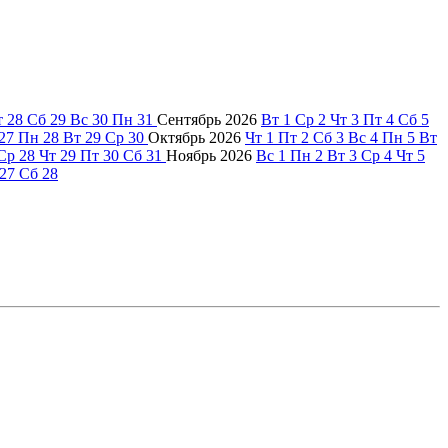
т
28
Сб
29
Вс
30
Пн
31
Сентябрь
2026
Вт
1
Ср
2
Чт
3
Пт
4
Сб
5
27
Пн
28
Вт
29
Ср
30
Октябрь
2026
Чт
1
Пт
2
Сб
3
Вс
4
Пн
5
Вт
Ср
28
Чт
29
Пт
30
Сб
31
Ноябрь
2026
Вс
1
Пн
2
Вт
3
Ср
4
Чт
5
27
Сб
28