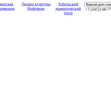
менская
Дворец культуры
Тобольский
Версия для сл
армония
Нефтяник
драматический
+7 (3452) 68-77
театр