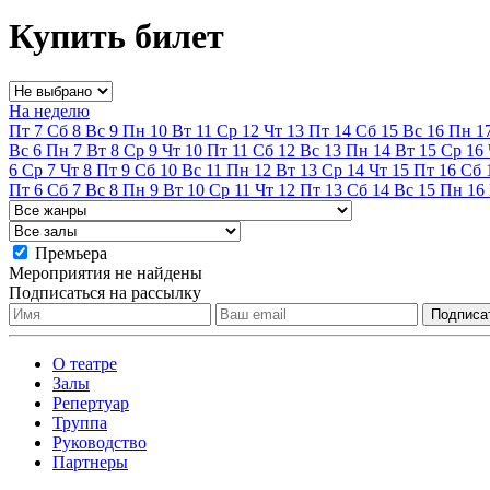
Купить билет
На неделю
Пт
7
Сб
8
Вс
9
Пн
10
Вт
11
Ср
12
Чт
13
Пт
14
Сб
15
Вс
16
Пн
1
Вс
6
Пн
7
Вт
8
Ср
9
Чт
10
Пт
11
Сб
12
Вс
13
Пн
14
Вт
15
Ср
16
6
Ср
7
Чт
8
Пт
9
Сб
10
Вс
11
Пн
12
Вт
13
Ср
14
Чт
15
Пт
16
Сб
Пт
6
Сб
7
Вс
8
Пн
9
Вт
10
Ср
11
Чт
12
Пт
13
Сб
14
Вс
15
Пн
16
Премьера
Мероприятия не найдены
Подписаться на рассылку
О театре
Залы
Репертуар
Труппа
Руководство
Партнеры