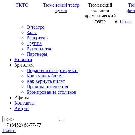
ТКТО
Тюменский театр
Тюменский
Тю
кукол
большой
фил
драматический
театр
О нас
О театре
Залы
Репертуар
Труппа
Руководство
Партнеры
Новости
Зрителям
Подарочный сертификат
Как купить билет
Как вернуть билет
Правила посещения
Бронирование столиков
Афиша
Контакты
Акции
+7 (3452) 68-77-77
Войти