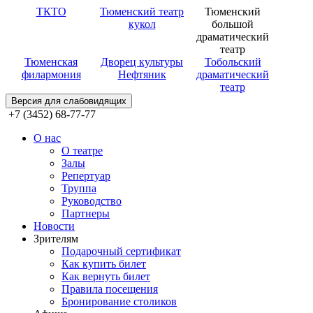
ТКТО
Тюменский театр
Тюменский
кукол
большой
драматический
театр
Тюменская
Дворец культуры
Тобольский
филармония
Нефтяник
драматический
театр
Версия для слабовидящих
+7 (3452) 68-77-77
О нас
О театре
Залы
Репертуар
Труппа
Руководство
Партнеры
Новости
Зрителям
Подарочный сертификат
Как купить билет
Как вернуть билет
Правила посещения
Бронирование столиков