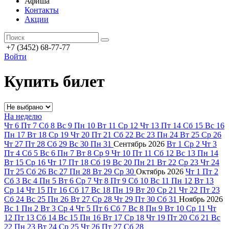
Афиша
Контакты
Акции
+7 (3452) 68-77-77
Войти
Купить билет
На неделю
Чт
6
Пт
7
Сб
8
Вс
9
Пн
10
Вт
11
Ср
12
Чт
13
Пт
14
Сб
15
Вс
16
Пн
17
Вт
18
Ср
19
Чт
20
Пт
21
Сб
22
Вс
23
Пн
24
Вт
25
Ср
26
Чт
27
Пт
28
Сб
29
Вс
30
Пн
31
Сентябрь
2026
Вт
1
Ср
2
Чт
3
Пт
4
Сб
5
Вс
6
Пн
7
Вт
8
Ср
9
Чт
10
Пт
11
Сб
12
Вс
13
Пн
14
Вт
15
Ср
16
Чт
17
Пт
18
Сб
19
Вс
20
Пн
21
Вт
22
Ср
23
Чт
24
Пт
25
Сб
26
Вс
27
Пн
28
Вт
29
Ср
30
Октябрь
2026
Чт
1
Пт
2
Сб
3
Вс
4
Пн
5
Вт
6
Ср
7
Чт
8
Пт
9
Сб
10
Вс
11
Пн
12
Вт
13
Ср
14
Чт
15
Пт
16
Сб
17
Вс
18
Пн
19
Вт
20
Ср
21
Чт
22
Пт
23
Сб
24
Вс
25
Пн
26
Вт
27
Ср
28
Чт
29
Пт
30
Сб
31
Ноябрь
2026
Вс
1
Пн
2
Вт
3
Ср
4
Чт
5
Пт
6
Сб
7
Вс
8
Пн
9
Вт
10
Ср
11
Чт
12
Пт
13
Сб
14
Вс
15
Пн
16
Вт
17
Ср
18
Чт
19
Пт
20
Сб
21
Вс
22
Пн
23
Вт
24
Ср
25
Чт
26
Пт
27
Сб
28