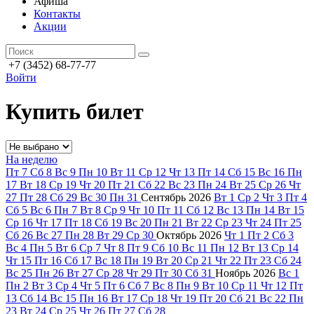
Афиша
Контакты
Акции
+7 (3452) 68-77-77
Войти
Купить билет
На неделю
Пт
7
Сб
8
Вс
9
Пн
10
Вт
11
Ср
12
Чт
13
Пт
14
Сб
15
Вс
16
Пн
17
Вт
18
Ср
19
Чт
20
Пт
21
Сб
22
Вс
23
Пн
24
Вт
25
Ср
26
Чт
27
Пт
28
Сб
29
Вс
30
Пн
31
Сентябрь
2026
Вт
1
Ср
2
Чт
3
Пт
4
Сб
5
Вс
6
Пн
7
Вт
8
Ср
9
Чт
10
Пт
11
Сб
12
Вс
13
Пн
14
Вт
15
Ср
16
Чт
17
Пт
18
Сб
19
Вс
20
Пн
21
Вт
22
Ср
23
Чт
24
Пт
25
Сб
26
Вс
27
Пн
28
Вт
29
Ср
30
Октябрь
2026
Чт
1
Пт
2
Сб
3
Вс
4
Пн
5
Вт
6
Ср
7
Чт
8
Пт
9
Сб
10
Вс
11
Пн
12
Вт
13
Ср
14
Чт
15
Пт
16
Сб
17
Вс
18
Пн
19
Вт
20
Ср
21
Чт
22
Пт
23
Сб
24
Вс
25
Пн
26
Вт
27
Ср
28
Чт
29
Пт
30
Сб
31
Ноябрь
2026
Вс
1
Пн
2
Вт
3
Ср
4
Чт
5
Пт
6
Сб
7
Вс
8
Пн
9
Вт
10
Ср
11
Чт
12
Пт
13
Сб
14
Вс
15
Пн
16
Вт
17
Ср
18
Чт
19
Пт
20
Сб
21
Вс
22
Пн
23
Вт
24
Ср
25
Чт
26
Пт
27
Сб
28