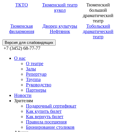
ТКТО
Тюменский театр
Тюменский
кукол
большой
драматический
театр
Тюменская
Дворец культуры
Тобольский
филармония
Нефтяник
драматический
театр
Версия для слабовидящих
+7 (3452) 68-77-77
О нас
О театре
Залы
Репертуар
Труппа
Руководство
Партнеры
Новости
Зрителям
Подарочный сертификат
Как купить билет
Как вернуть билет
Правила посещения
Бронирование столиков