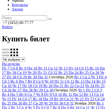
Афиша
Контакты
Акции
+7 (3452) 68-77-77
Войти
Купить билет
На неделю
Пт
7
Сб
8
Вс
9
Пн
10
Вт
11
Ср
12
Чт
13
Пт
14
Сб
15
Вс
16
Пн
17
Вт
18
Ср
19
Чт
20
Пт
21
Сб
22
Вс
23
Пн
24
Вт
25
Ср
26
Чт
27
Пт
28
Сб
29
Вс
30
Пн
31
Сентябрь
2026
Вт
1
Ср
2
Чт
3
Пт
4
Сб
5
Вс
6
Пн
7
Вт
8
Ср
9
Чт
10
Пт
11
Сб
12
Вс
13
Пн
14
Вт
15
Ср
16
Чт
17
Пт
18
Сб
19
Вс
20
Пн
21
Вт
22
Ср
23
Чт
24
Пт
25
Сб
26
Вс
27
Пн
28
Вт
29
Ср
30
Октябрь
2026
Чт
1
Пт
2
Сб
3
Вс
4
Пн
5
Вт
6
Ср
7
Чт
8
Пт
9
Сб
10
Вс
11
Пн
12
Вт
13
Ср
14
Чт
15
Пт
16
Сб
17
Вс
18
Пн
19
Вт
20
Ср
21
Чт
22
Пт
23
Сб
24
Вс
25
Пн
26
Вт
27
Ср
28
Чт
29
Пт
30
Сб
31
Ноябрь
2026
Вс
1
Пн
2
Вт
3
Ср
4
Чт
5
Пт
6
Сб
7
Вс
8
Пн
9
Вт
10
Ср
11
Чт
12
Пт