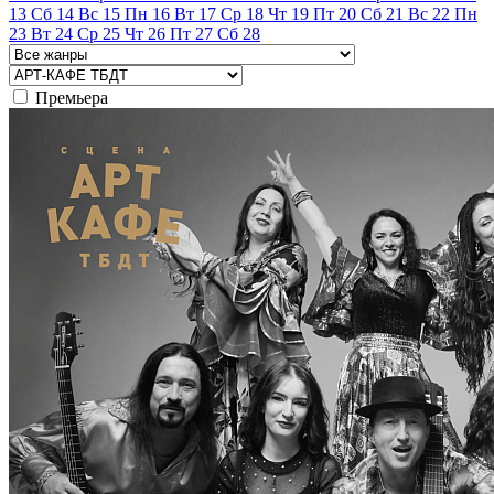
13
Сб
14
Вс
15
Пн
16
Вт
17
Ср
18
Чт
19
Пт
20
Сб
21
Вс
22
Пн
23
Вт
24
Ср
25
Чт
26
Пт
27
Сб
28
Премьера