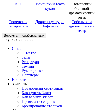
ТКТО
Тюменский театр
Тюменский
кукол
большой
драматический
театр
Тюменская
Дворец культуры
Тобольский
филармония
Нефтяник
драматический
театр
Версия для слабовидящих
+7 (3452) 68-77-77
О нас
О театре
Залы
Репертуар
Труппа
Руководство
Партнеры
Новости
Зрителям
Подарочный сертификат
Как купить билет
Как вернуть билет
Правила посещения
Бронирование столиков