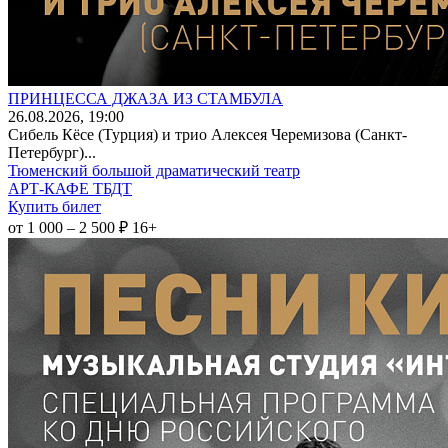
ПРИНЦЕССА ДЖАЗА ИЗ СТАМБУЛА
26
.08.2026
, 19:00
Сибель Кёсе (Турция) и трио Алексея Черемизова (Санкт-
Петербург)...
Тюменский большой драматический театр
АРТ-КАФЕ ТБДТ
Купить билет
от 1 000 – 2 500 ₽
16+