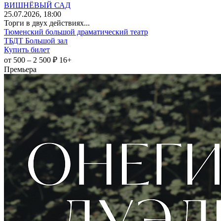
ВИШНЁВЫЙ САД
25
.07.2026
, 18:00
Торги в двух действиях...
Тюменский большой драматический театр
ТБДТ Большой зал
Купить билет
от 500 – 2 500 ₽
16+
Премьера