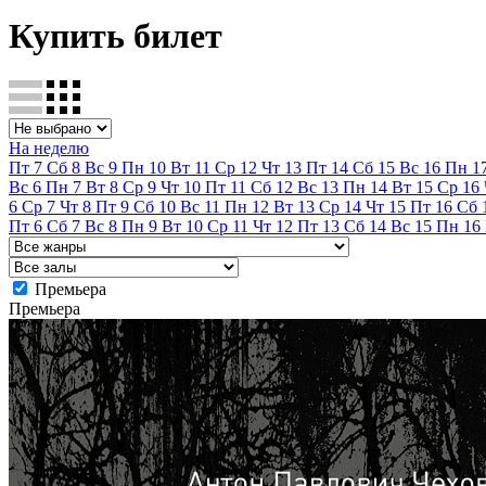
Купить билет
На неделю
Пт
7
Сб
8
Вс
9
Пн
10
Вт
11
Ср
12
Чт
13
Пт
14
Сб
15
Вс
16
Пн
1
Вс
6
Пн
7
Вт
8
Ср
9
Чт
10
Пт
11
Сб
12
Вс
13
Пн
14
Вт
15
Ср
16
6
Ср
7
Чт
8
Пт
9
Сб
10
Вс
11
Пн
12
Вт
13
Ср
14
Чт
15
Пт
16
Сб
Пт
6
Сб
7
Вс
8
Пн
9
Вт
10
Ср
11
Чт
12
Пт
13
Сб
14
Вс
15
Пн
16
Премьера
Премьера