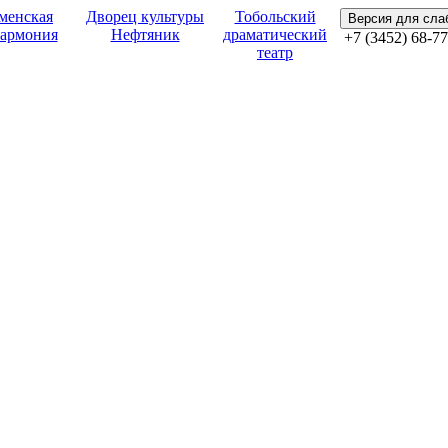
менская
Дворец культуры
Тобольский
Версия для сл
армония
Нефтяник
драматический
+7 (3452) 68-77
театр