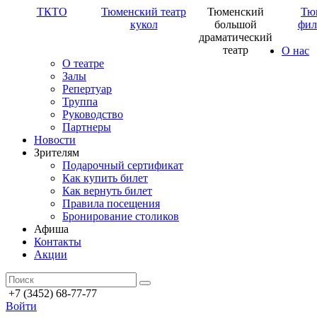
ТКТО
Тюменский театр
Тюменский
Тю
кукол
большой
фил
драматический
театр
О нас
О театре
Залы
Репертуар
Труппа
Руководство
Партнеры
Новости
Зрителям
Подарочный сертификат
Как купить билет
Как вернуть билет
Правила посещения
Бронирование столиков
Афиша
Контакты
Акции
+7 (3452) 68-77-77
Войти