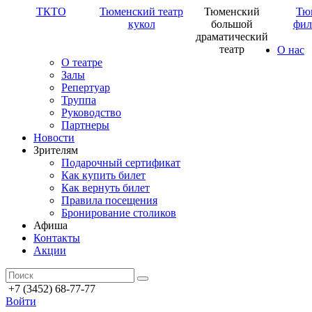
ТКТО
Тюменский театр
Тюменский
Тю
кукол
большой
фил
драматический
театр
О нас
О театре
Залы
Репертуар
Труппа
Руководство
Партнеры
Новости
Зрителям
Подарочный сертификат
Как купить билет
Как вернуть билет
Правила посещения
Бронирование столиков
Афиша
Контакты
Акции
+7 (3452) 68-77-77
Войти