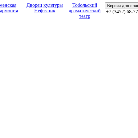
менская
Дворец культуры
Тобольский
Версия для сл
армония
Нефтяник
драматический
+7 (3452) 68-77
театр