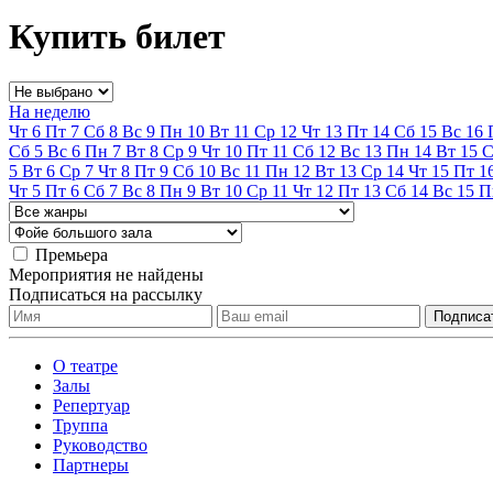
Купить билет
На неделю
Чт
6
Пт
7
Сб
8
Вс
9
Пн
10
Вт
11
Ср
12
Чт
13
Пт
14
Сб
15
Вс
16
Сб
5
Вс
6
Пн
7
Вт
8
Ср
9
Чт
10
Пт
11
Сб
12
Вс
13
Пн
14
Вт
15
С
5
Вт
6
Ср
7
Чт
8
Пт
9
Сб
10
Вс
11
Пн
12
Вт
13
Ср
14
Чт
15
Пт
1
Чт
5
Пт
6
Сб
7
Вс
8
Пн
9
Вт
10
Ср
11
Чт
12
Пт
13
Сб
14
Вс
15
П
Премьера
Мероприятия не найдены
Подписаться на рассылку
О театре
Залы
Репертуар
Труппа
Руководство
Партнеры