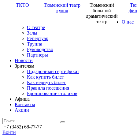
ТКТО
Тюменский театр
Тюменский
Тю
кукол
большой
фил
драматический
театр
О нас
О театре
Залы
Репертуар
Труппа
Руководство
Партнеры
Новости
Зрителям
Подарочный сертификат
Как купить билет
Как вернуть билет
Правила посещения
Бронирование столиков
Афиша
Контакты
Акции
+7 (3452) 68-77-77
Войти