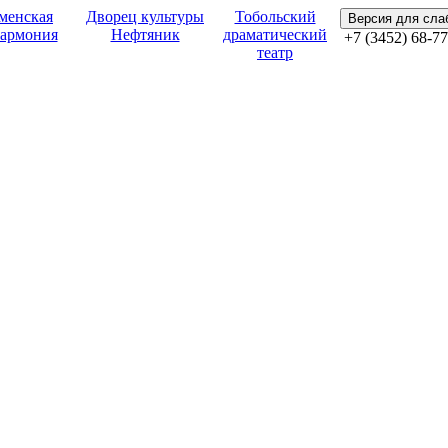
менская
Дворец культуры
Тобольский
Версия для сл
армония
Нефтяник
драматический
+7 (3452) 68-77
театр