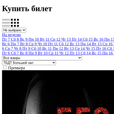
Купить билет
На неделю
Пт
7
Сб
8
Вс
9
Пн
10
Вт
11
Ср
12
Чт
13
Пт
14
Сб
15
Вс
16
Пн
1
Вс
6
Пн
7
Вт
8
Ср
9
Чт
10
Пт
11
Сб
12
Вс
13
Пн
14
Вт
15
Ср
16
6
Ср
7
Чт
8
Пт
9
Сб
10
Вс
11
Пн
12
Вт
13
Ср
14
Чт
15
Пт
16
Сб
Пт
6
Сб
7
Вс
8
Пн
9
Вт
10
Ср
11
Чт
12
Пт
13
Сб
14
Вс
15
Пн
16
Премьера