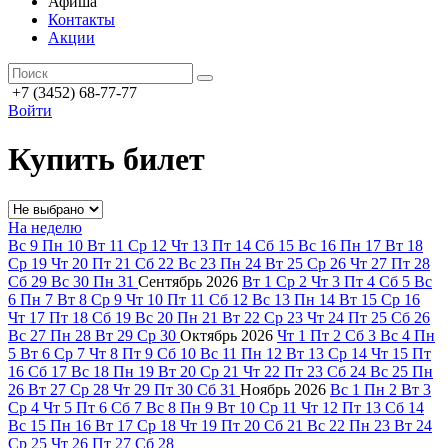
Афиша
Контакты
Акции
+7 (3452) 68-77-77
Войти
Купить билет
На неделю
Вс
9
Пн
10
Вт
11
Ср
12
Чт
13
Пт
14
Сб
15
Вс
16
Пн
17
Вт
18
Ср
19
Чт
20
Пт
21
Сб
22
Вс
23
Пн
24
Вт
25
Ср
26
Чт
27
Пт
28
Сб
29
Вс
30
Пн
31
Сентябрь
2026
Вт
1
Ср
2
Чт
3
Пт
4
Сб
5
Вс
6
Пн
7
Вт
8
Ср
9
Чт
10
Пт
11
Сб
12
Вс
13
Пн
14
Вт
15
Ср
16
Чт
17
Пт
18
Сб
19
Вс
20
Пн
21
Вт
22
Ср
23
Чт
24
Пт
25
Сб
26
Вс
27
Пн
28
Вт
29
Ср
30
Октябрь
2026
Чт
1
Пт
2
Сб
3
Вс
4
Пн
5
Вт
6
Ср
7
Чт
8
Пт
9
Сб
10
Вс
11
Пн
12
Вт
13
Ср
14
Чт
15
Пт
16
Сб
17
Вс
18
Пн
19
Вт
20
Ср
21
Чт
22
Пт
23
Сб
24
Вс
25
Пн
26
Вт
27
Ср
28
Чт
29
Пт
30
Сб
31
Ноябрь
2026
Вс
1
Пн
2
Вт
3
Ср
4
Чт
5
Пт
6
Сб
7
Вс
8
Пн
9
Вт
10
Ср
11
Чт
12
Пт
13
Сб
14
Вс
15
Пн
16
Вт
17
Ср
18
Чт
19
Пт
20
Сб
21
Вс
22
Пн
23
Вт
24
Ср
25
Чт
26
Пт
27
Сб
28