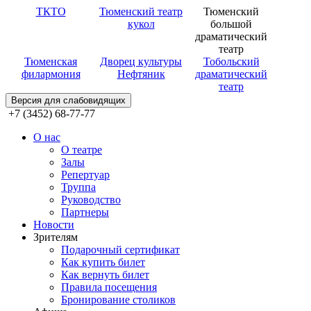
ТКТО
Тюменский театр
Тюменский
кукол
большой
драматический
театр
Тюменская
Дворец культуры
Тобольский
филармония
Нефтяник
драматический
театр
Версия для слабовидящих
+7 (3452) 68-77-77
О нас
О театре
Залы
Репертуар
Труппа
Руководство
Партнеры
Новости
Зрителям
Подарочный сертификат
Как купить билет
Как вернуть билет
Правила посещения
Бронирование столиков