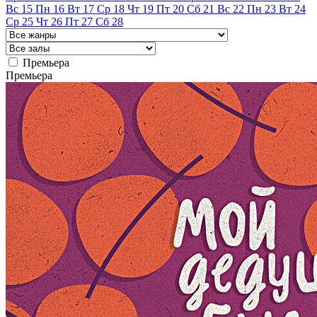
Вс
15
Пн
16
Вт
17
Ср
18
Чт
19
Пт
20
Сб
21
Вс
22
Пн
23
Вт
24
Ср
25
Чт
26
Пт
27
Сб
28
Премьера
Премьера