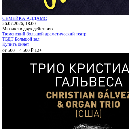
СЕМЕЙКА АДДАМС
26
.07.2026
, 18:00
Мюзикл в двух действиях...
Тюменский большой драматический театр
ТБДТ Большой зал
Купить билет
от 500 – 4 500 ₽
12+