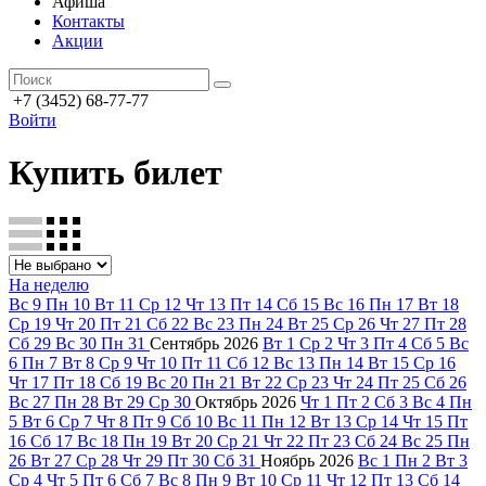
Афиша
Контакты
Акции
+7 (3452) 68-77-77
Войти
Купить билет
На неделю
Вс
9
Пн
10
Вт
11
Ср
12
Чт
13
Пт
14
Сб
15
Вс
16
Пн
17
Вт
18
Ср
19
Чт
20
Пт
21
Сб
22
Вс
23
Пн
24
Вт
25
Ср
26
Чт
27
Пт
28
Сб
29
Вс
30
Пн
31
Сентябрь
2026
Вт
1
Ср
2
Чт
3
Пт
4
Сб
5
Вс
6
Пн
7
Вт
8
Ср
9
Чт
10
Пт
11
Сб
12
Вс
13
Пн
14
Вт
15
Ср
16
Чт
17
Пт
18
Сб
19
Вс
20
Пн
21
Вт
22
Ср
23
Чт
24
Пт
25
Сб
26
Вс
27
Пн
28
Вт
29
Ср
30
Октябрь
2026
Чт
1
Пт
2
Сб
3
Вс
4
Пн
5
Вт
6
Ср
7
Чт
8
Пт
9
Сб
10
Вс
11
Пн
12
Вт
13
Ср
14
Чт
15
Пт
16
Сб
17
Вс
18
Пн
19
Вт
20
Ср
21
Чт
22
Пт
23
Сб
24
Вс
25
Пн
26
Вт
27
Ср
28
Чт
29
Пт
30
Сб
31
Ноябрь
2026
Вс
1
Пн
2
Вт
3
Ср
4
Чт
5
Пт
6
Сб
7
Вс
8
Пн
9
Вт
10
Ср
11
Чт
12
Пт
13
Сб
14