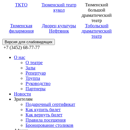
ТКТО
Тюменский театр
Тюменский
кукол
большой
драматический
театр
Тюменская
Дворец культуры
Тобольский
филармония
Нефтяник
драматический
театр
Версия для слабовидящих
+7 (3452) 68-77-77
О нас
О театре
Залы
Репертуар
Труппа
Руководство
Партнеры
Новости
Зрителям
Подарочный сертификат
Как купить билет
Как вернуть билет
Правила посещения
Бронирование столиков