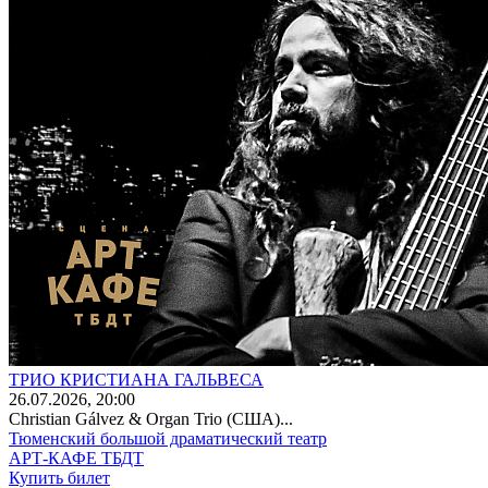
ТРИО КРИСТИАНА ГАЛЬВЕСА
26
.07.2026
, 20:00
Christian Gálvez & Organ Trio (США)...
Тюменский большой драматический театр
АРТ-КАФЕ ТБДТ
Купить билет