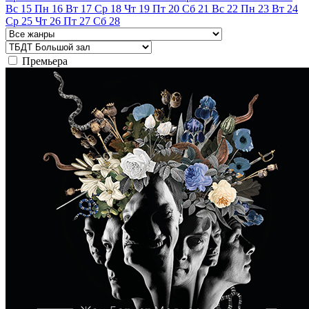
Вс
15
Пн
16
Вт
17
Ср
18
Чт
19
Пт
20
Сб
21
Вс
22
Пн
23
Вт
24
Ср
25
Чт
26
Пт
27
Сб
28
Премьера