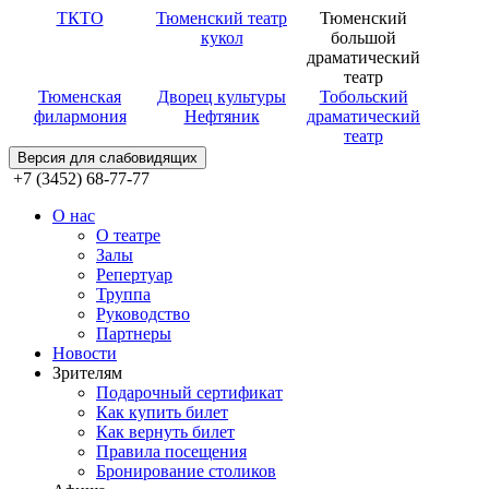
ТКТО
Тюменский театр
Тюменский
кукол
большой
драматический
театр
Тюменская
Дворец культуры
Тобольский
филармония
Нефтяник
драматический
театр
Версия для слабовидящих
+7 (3452) 68-77-77
О нас
О театре
Залы
Репертуар
Труппа
Руководство
Партнеры
Новости
Зрителям
Подарочный сертификат
Как купить билет
Как вернуть билет
Правила посещения
Бронирование столиков