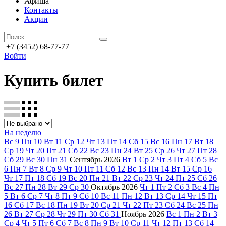
Афиша
Контакты
Акции
+7 (3452) 68-77-77
Войти
Купить билет
На неделю
Вс
9
Пн
10
Вт
11
Ср
12
Чт
13
Пт
14
Сб
15
Вс
16
Пн
17
Вт
18
Ср
19
Чт
20
Пт
21
Сб
22
Вс
23
Пн
24
Вт
25
Ср
26
Чт
27
Пт
28
Сб
29
Вс
30
Пн
31
Сентябрь
2026
Вт
1
Ср
2
Чт
3
Пт
4
Сб
5
Вс
6
Пн
7
Вт
8
Ср
9
Чт
10
Пт
11
Сб
12
Вс
13
Пн
14
Вт
15
Ср
16
Чт
17
Пт
18
Сб
19
Вс
20
Пн
21
Вт
22
Ср
23
Чт
24
Пт
25
Сб
26
Вс
27
Пн
28
Вт
29
Ср
30
Октябрь
2026
Чт
1
Пт
2
Сб
3
Вс
4
Пн
5
Вт
6
Ср
7
Чт
8
Пт
9
Сб
10
Вс
11
Пн
12
Вт
13
Ср
14
Чт
15
Пт
16
Сб
17
Вс
18
Пн
19
Вт
20
Ср
21
Чт
22
Пт
23
Сб
24
Вс
25
Пн
26
Вт
27
Ср
28
Чт
29
Пт
30
Сб
31
Ноябрь
2026
Вс
1
Пн
2
Вт
3
Ср
4
Чт
5
Пт
6
Сб
7
Вс
8
Пн
9
Вт
10
Ср
11
Чт
12
Пт
13
Сб
14