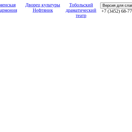
менская
Дворец культуры
Тобольский
Версия для сл
армония
Нефтяник
драматический
+7 (3452) 68-77
театр