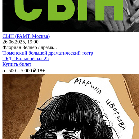
СЫН (РАМТ. Москва)
26
.06.2025
, 19:00
Флориан Зеллер / драма...
Тюменский большой драматический театр
ТБДТ Большой зал 25
Купить билет
от 500 – 5 000 ₽
18+