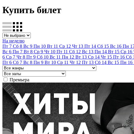
Купить билет
На неделю
Пт
7
Сб
8
Вс
9
Пн
10
Вт
11
Ср
12
Чт
13
Пт
14
Сб
15
Вс
16
Пн
1
Вс
6
Пн
7
Вт
8
Ср
9
Чт
10
Пт
11
Сб
12
Вс
13
Пн
14
Вт
15
Ср
16
6
Ср
7
Чт
8
Пт
9
Сб
10
Вс
11
Пн
12
Вт
13
Ср
14
Чт
15
Пт
16
Сб
Пт
6
Сб
7
Вс
8
Пн
9
Вт
10
Ср
11
Чт
12
Пт
13
Сб
14
Вс
15
Пн
16
Премьера