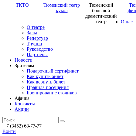
ТКТО
Тюменский театр
Тюменский
Тю
кукол
большой
фил
драматический
театр
О нас
О театре
Залы
Репертуар
Труппа
Руководство
Партнеры
Новости
Зрителям
Подарочный сертификат
Как купить билет
Как вернуть билет
Правила посещения
Бронирование столиков
Афиша
Контакты
Акции
+7 (3452) 68-77-77
Войти