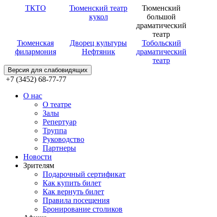
ТКТО
Тюменский театр
Тюменский
кукол
большой
драматический
театр
Тюменская
Дворец культуры
Тобольский
филармония
Нефтяник
драматический
театр
Версия для слабовидящих
+7 (3452) 68-77-77
О нас
О театре
Залы
Репертуар
Труппа
Руководство
Партнеры
Новости
Зрителям
Подарочный сертификат
Как купить билет
Как вернуть билет
Правила посещения
Бронирование столиков