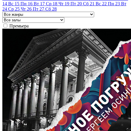
14
Вс
15
Пн
16
Вт
17
Ср
18
Чт
19
Пт
20
Сб
21
Вс
22
Пн
23
Вт
24
Ср
25
Чт
26
Пт
27
Сб
28
Премьера