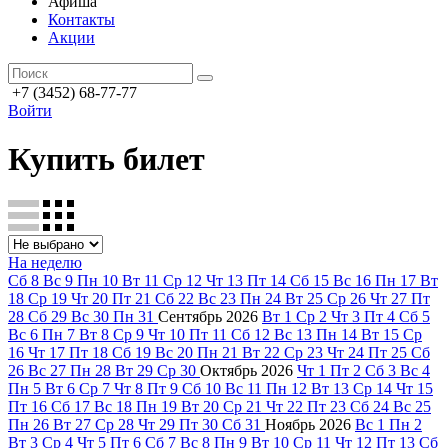
Афиша
Контакты
Акции
+7 (3452) 68-77-77
Войти
Купить билет
На неделю
Сб
8
Вс
9
Пн
10
Вт
11
Ср
12
Чт
13
Пт
14
Сб
15
Вс
16
Пн
17
Вт
18
Ср
19
Чт
20
Пт
21
Сб
22
Вс
23
Пн
24
Вт
25
Ср
26
Чт
27
Пт
28
Сб
29
Вс
30
Пн
31
Сентябрь
2026
Вт
1
Ср
2
Чт
3
Пт
4
Сб
5
Вс
6
Пн
7
Вт
8
Ср
9
Чт
10
Пт
11
Сб
12
Вс
13
Пн
14
Вт
15
Ср
16
Чт
17
Пт
18
Сб
19
Вс
20
Пн
21
Вт
22
Ср
23
Чт
24
Пт
25
Сб
26
Вс
27
Пн
28
Вт
29
Ср
30
Октябрь
2026
Чт
1
Пт
2
Сб
3
Вс
4
Пн
5
Вт
6
Ср
7
Чт
8
Пт
9
Сб
10
Вс
11
Пн
12
Вт
13
Ср
14
Чт
15
Пт
16
Сб
17
Вс
18
Пн
19
Вт
20
Ср
21
Чт
22
Пт
23
Сб
24
Вс
25
Пн
26
Вт
27
Ср
28
Чт
29
Пт
30
Сб
31
Ноябрь
2026
Вс
1
Пн
2
Вт
3
Ср
4
Чт
5
Пт
6
Сб
7
Вс
8
Пн
9
Вт
10
Ср
11
Чт
12
Пт
13
Сб