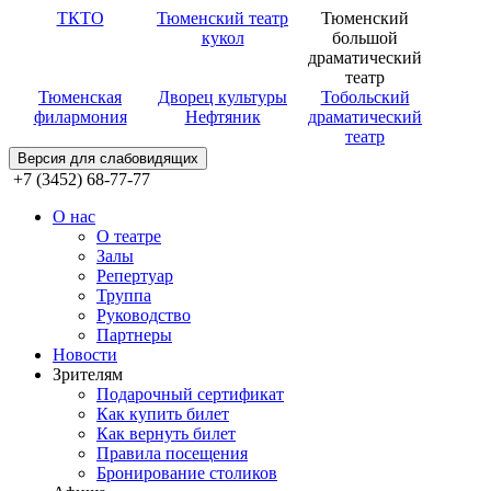
ТКТО
Тюменский театр
Тюменский
кукол
большой
драматический
театр
Тюменская
Дворец культуры
Тобольский
филармония
Нефтяник
драматический
театр
Версия для слабовидящих
+7 (3452) 68-77-77
О нас
О театре
Залы
Репертуар
Труппа
Руководство
Партнеры
Новости
Зрителям
Подарочный сертификат
Как купить билет
Как вернуть билет
Правила посещения
Бронирование столиков