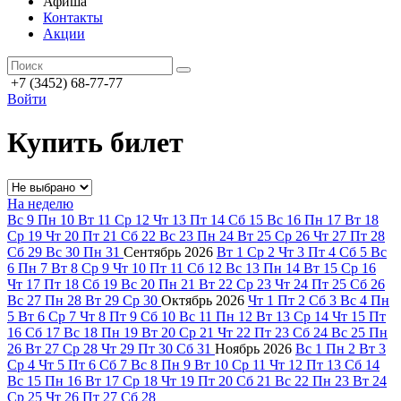
Афиша
Контакты
Акции
+7 (3452) 68-77-77
Войти
Купить билет
На неделю
Вс
9
Пн
10
Вт
11
Ср
12
Чт
13
Пт
14
Сб
15
Вс
16
Пн
17
Вт
18
Ср
19
Чт
20
Пт
21
Сб
22
Вс
23
Пн
24
Вт
25
Ср
26
Чт
27
Пт
28
Сб
29
Вс
30
Пн
31
Сентябрь
2026
Вт
1
Ср
2
Чт
3
Пт
4
Сб
5
Вс
6
Пн
7
Вт
8
Ср
9
Чт
10
Пт
11
Сб
12
Вс
13
Пн
14
Вт
15
Ср
16
Чт
17
Пт
18
Сб
19
Вс
20
Пн
21
Вт
22
Ср
23
Чт
24
Пт
25
Сб
26
Вс
27
Пн
28
Вт
29
Ср
30
Октябрь
2026
Чт
1
Пт
2
Сб
3
Вс
4
Пн
5
Вт
6
Ср
7
Чт
8
Пт
9
Сб
10
Вс
11
Пн
12
Вт
13
Ср
14
Чт
15
Пт
16
Сб
17
Вс
18
Пн
19
Вт
20
Ср
21
Чт
22
Пт
23
Сб
24
Вс
25
Пн
26
Вт
27
Ср
28
Чт
29
Пт
30
Сб
31
Ноябрь
2026
Вс
1
Пн
2
Вт
3
Ср
4
Чт
5
Пт
6
Сб
7
Вс
8
Пн
9
Вт
10
Ср
11
Чт
12
Пт
13
Сб
14
Вс
15
Пн
16
Вт
17
Ср
18
Чт
19
Пт
20
Сб
21
Вс
22
Пн
23
Вт
24
Ср
25
Чт
26
Пт
27
Сб
28