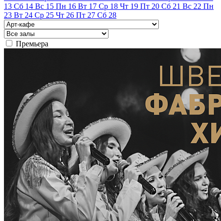
13
Сб
14
Вс
15
Пн
16
Вт
17
Ср
18
Чт
19
Пт
20
Сб
21
Вс
22
Пн
23
Вт
24
Ср
25
Чт
26
Пт
27
Сб
28
Премьера