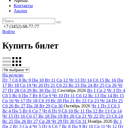
Афиша
Контакты
Акции
+7 (3452) 68-77-77
Войти
Купить билет
На неделю
Пт
7
Сб
8
Вс
9
Пн
10
Вт
11
Ср
12
Чт
13
Пт
14
Сб
15
Вс
16
Пн
17
Вт
18
Ср
19
Чт
20
Пт
21
Сб
22
Вс
23
Пн
24
Вт
25
Ср
26
Чт
27
Пт
28
Сб
29
Вс
30
Пн
31
Сентябрь
2026
Вт
1
Ср
2
Чт
3
Пт
4
Сб
5
Вс
6
Пн
7
Вт
8
Ср
9
Чт
10
Пт
11
Сб
12
Вс
13
Пн
14
Вт
15
Ср
16
Чт
17
Пт
18
Сб
19
Вс
20
Пн
21
Вт
22
Ср
23
Чт
24
Пт
25
Сб
26
Вс
27
Пн
28
Вт
29
Ср
30
Октябрь
2026
Чт
1
Пт
2
Сб
3
Вс
4
Пн
5
Вт
6
Ср
7
Чт
8
Пт
9
Сб
10
Вс
11
Пн
12
Вт
13
Ср
14
Чт
15
Пт
16
Сб
17
Вс
18
Пн
19
Вт
20
Ср
21
Чт
22
Пт
23
Сб
24
Вс
25
Пн
26
Вт
27
Ср
28
Чт
29
Пт
30
Сб
31
Ноябрь
2026
Вс
1
Пн
2
Вт
3
Ср
4
Чт
5
Пт
6
Сб
7
Вс
8
Пн
9
Вт
10
Ср
11
Чт
12
Пт