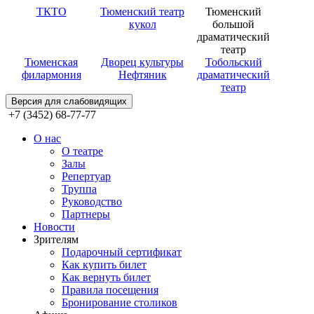
ТКТО
Тюменский театр
Тюменский
кукол
большой
драматический
театр
Тюменская
Дворец культуры
Тобольский
филармония
Нефтяник
драматический
театр
Версия для слабовидящих
+7 (3452) 68-77-77
О нас
О театре
Залы
Репертуар
Труппа
Руководство
Партнеры
Новости
Зрителям
Подарочный сертификат
Как купить билет
Как вернуть билет
Правила посещения
Бронирование столиков