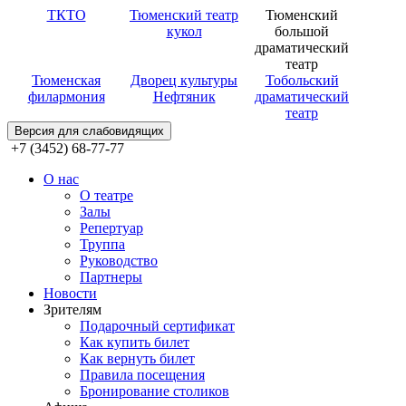
ТКТО
Тюменский театр
Тюменский
кукол
большой
драматический
театр
Тюменская
Дворец культуры
Тобольский
филармония
Нефтяник
драматический
театр
Версия для слабовидящих
+7 (3452) 68-77-77
О нас
О театре
Залы
Репертуар
Труппа
Руководство
Партнеры
Новости
Зрителям
Подарочный сертификат
Как купить билет
Как вернуть билет
Правила посещения
Бронирование столиков