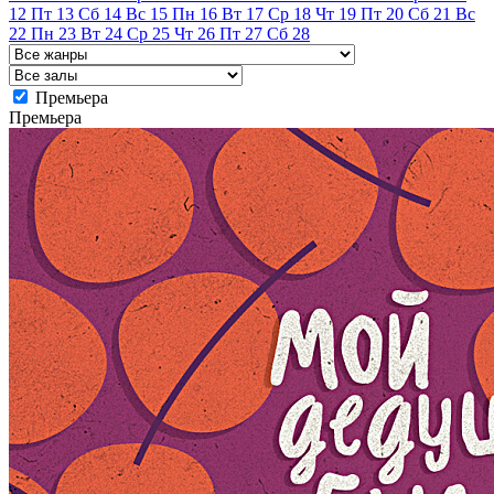
12
Пт
13
Сб
14
Вс
15
Пн
16
Вт
17
Ср
18
Чт
19
Пт
20
Сб
21
Вс
22
Пн
23
Вт
24
Ср
25
Чт
26
Пт
27
Сб
28
Премьера
Премьера