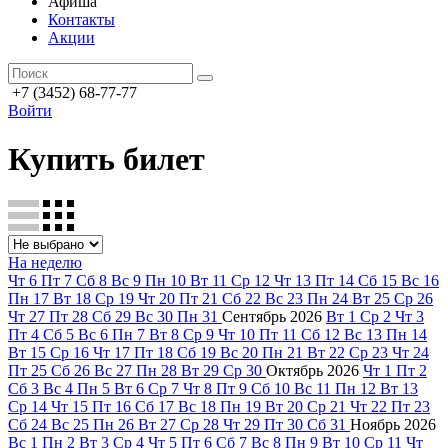
Афиша
Контакты
Акции
+7 (3452) 68-77-77
Войти
Купить билет
На неделю
Чт
6
Пт
7
Сб
8
Вс
9
Пн
10
Вт
11
Ср
12
Чт
13
Пт
14
Сб
15
Вс
16
Пн
17
Вт
18
Ср
19
Чт
20
Пт
21
Сб
22
Вс
23
Пн
24
Вт
25
Ср
26
Чт
27
Пт
28
Сб
29
Вс
30
Пн
31
Сентябрь
2026
Вт
1
Ср
2
Чт
3
Пт
4
Сб
5
Вс
6
Пн
7
Вт
8
Ср
9
Чт
10
Пт
11
Сб
12
Вс
13
Пн
14
Вт
15
Ср
16
Чт
17
Пт
18
Сб
19
Вс
20
Пн
21
Вт
22
Ср
23
Чт
24
Пт
25
Сб
26
Вс
27
Пн
28
Вт
29
Ср
30
Октябрь
2026
Чт
1
Пт
2
Сб
3
Вс
4
Пн
5
Вт
6
Ср
7
Чт
8
Пт
9
Сб
10
Вс
11
Пн
12
Вт
13
Ср
14
Чт
15
Пт
16
Сб
17
Вс
18
Пн
19
Вт
20
Ср
21
Чт
22
Пт
23
Сб
24
Вс
25
Пн
26
Вт
27
Ср
28
Чт
29
Пт
30
Сб
31
Ноябрь
2026
Вс
1
Пн
2
Вт
3
Ср
4
Чт
5
Пт
6
Сб
7
Вс
8
Пн
9
Вт
10
Ср
11
Чт