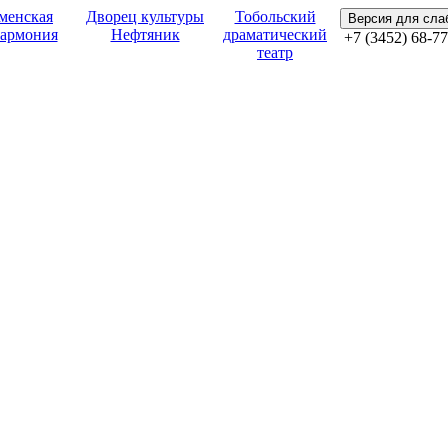
менская
Дворец культуры
Тобольский
Версия для сл
армония
Нефтяник
драматический
+7 (3452) 68-77
театр