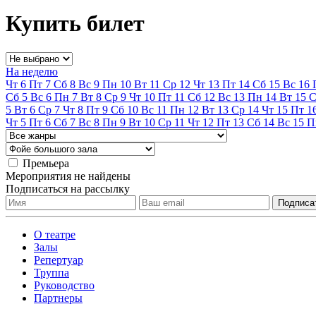
Купить билет
На неделю
Чт
6
Пт
7
Сб
8
Вс
9
Пн
10
Вт
11
Ср
12
Чт
13
Пт
14
Сб
15
Вс
16
Сб
5
Вс
6
Пн
7
Вт
8
Ср
9
Чт
10
Пт
11
Сб
12
Вс
13
Пн
14
Вт
15
С
5
Вт
6
Ср
7
Чт
8
Пт
9
Сб
10
Вс
11
Пн
12
Вт
13
Ср
14
Чт
15
Пт
1
Чт
5
Пт
6
Сб
7
Вс
8
Пн
9
Вт
10
Ср
11
Чт
12
Пт
13
Сб
14
Вс
15
П
Премьера
Мероприятия не найдены
Подписаться на рассылку
О театре
Залы
Репертуар
Труппа
Руководство
Партнеры