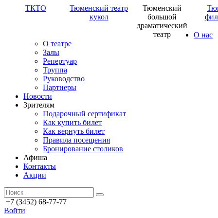
ТКТО
Тюменский театр
Тюменский
Тю
кукол
большой
фил
драматический
театр
О нас
О театре
Залы
Репертуар
Труппа
Руководство
Партнеры
Новости
Зрителям
Подарочный сертификат
Как купить билет
Как вернуть билет
Правила посещения
Бронирование столиков
Афиша
Контакты
Акции
+7 (3452) 68-77-77
Войти