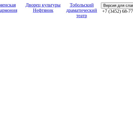
менская
Дворец культуры
Тобольский
Версия для сл
армония
Нефтяник
драматический
+7 (3452) 68-77
театр