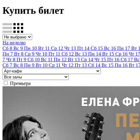
Купить билет
На неделю
Сб
8
Вс
9
Пн
10
Вт
11
Ср
12
Чт
13
Пт
14
Сб
15
Вс
16
Пн
17
Вт
Пн
7
Вт
8
Ср
9
Чт
10
Пт
11
Сб
12
Вс
13
Пн
14
Вт
15
Ср
16
Чт
1
7
Чт
8
Пт
9
Сб
10
Вс
11
Пн
12
Вт
13
Ср
14
Чт
15
Пт
16
Сб
17
Вс
Сб
7
Вс
8
Пн
9
Вт
10
Ср
11
Чт
12
Пт
13
Сб
14
Вс
15
Пн
16
Вт
1
Премьера