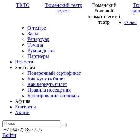
ТКТО
Тюменский театр
Тюменский
Тю
кукол
большой
фил
драматический
театр
О нас
О театре
Залы
Репертуар
Труппа
Руководство
Партнеры
Новости
Зрителям
Подарочный сертификат
Как купить билет
Как вернуть билет
Правила посещения
Бронирование столиков
Афиша
Контакты
Акции
+7 (3452) 68-77-77
Войти